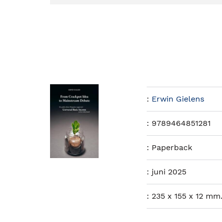
:
Erwin Gielens
:
9789464851281
:
Paperback
:
juni 2025
:
235 x 155 x 12 mm