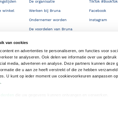
ngstijden
De organisatie
TikTok #BookTok
e winkel
Werken bij Bruna
Facebook
Ondernemer worden
Instagram
De voordelen van Bruna
Responsible Disclosure
ik van cookies
Statement
en
ontent en advertenties te personaliseren, om functies voor soci
Blog
erkeer te analyseren. Ook delen we informatie over uw gebruik 
Discriminerende boeken
cial media, adverteren en analyse. Deze partners kunnen deze
ormatie die u aan ze heeft verstrekt of die ze hebben verzameld
ces. U kunt op ieder moment uw cookievoorkeuren aanpassen o
a
.
 derden
die uw gegevens kunnen ontvangen en verwerken.