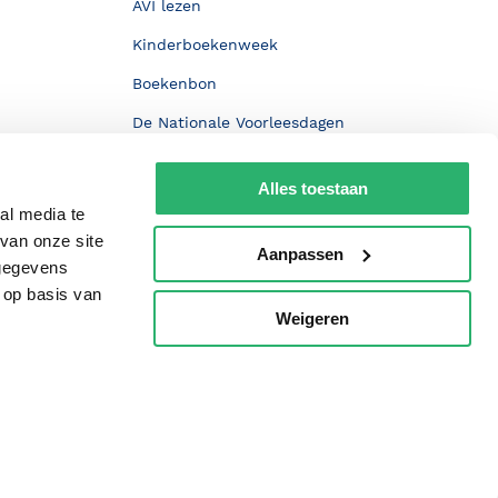
AVI lezen
Kinderboekenweek
Boekenbon
De Nationale Voorleesdagen
Boekenweek
Alles toestaan
Wet op de Vaste Boekenprijs
al media te
Winacties
van onze site
Aanpassen
 gegevens
 op basis van
Weigeren
p