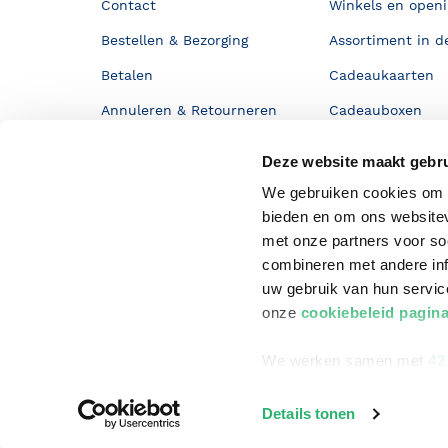
Contact
Winkels en openi
Bestellen & Bezorging
Assortiment in d
Betalen
Cadeaukaarten
Annuleren & Retourneren
Cadeauboxen
Veelgestelde vragen
Staatsloterij
Deze website maakt gebru
Zakelijk boeken bestellen
ING Servicepunt
We gebruiken cookies om c
Douwe Egberts punten
bieden en om ons websitev
met onze partners voor so
combineren met andere inf
uw gebruik van hun servi
onze
cookiebeleid pagin
We werken samen met
42
Details tonen