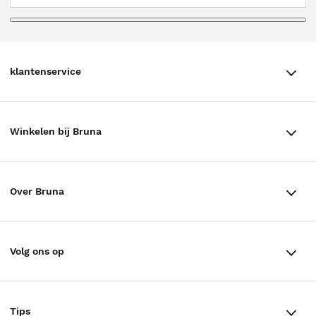
klantenservice
klantenservice
Winkelen bij Bruna
Contact
Winkels en openingstijden
Bestellen & Bezorging
Over Bruna
Assortiment in de winkel
Betalen
De organisatie
Cadeaukaarten
Annuleren & Retourneren
Volg ons op
Werken bij Bruna
Cadeauboxen
Veelgestelde vragen
TikTok #BookTok
Ondernemer worden
Staatsloterij
Tips
Zakelijk boeken bestellen