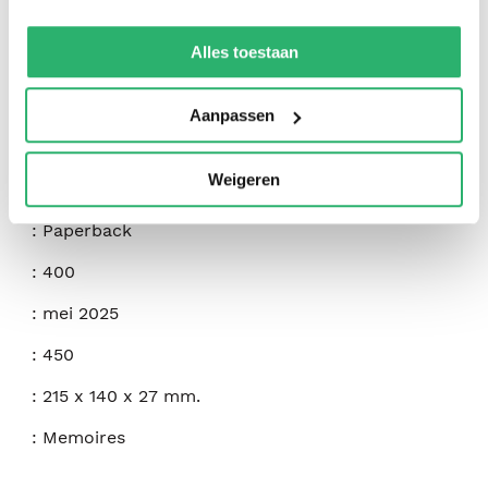
We werken samen met
42 derden
die uw gegevens
kunnen ontvangen en verwerken.
Alles toestaan
:
Rebecca Williams Mlynarczyk
:
LLC Purple Breeze Press
Aanpassen
:
9798991889520
Weigeren
:
Engels
:
Paperback
:
400
:
mei 2025
:
450
:
215 x 140 x 27 mm.
:
Memoires