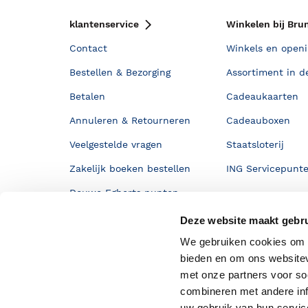
klantenservice
Winkelen bij Bru
Contact
Winkels en openi
Bestellen & Bezorging
Assortiment in d
Betalen
Cadeaukaarten
Annuleren & Retourneren
Cadeauboxen
Veelgestelde vragen
Staatsloterij
Zakelijk boeken bestellen
ING Servicepunt
Douwe Egberts punten
Deze website maakt gebru
We gebruiken cookies om c
bieden en om ons websitev
met onze partners voor so
combineren met andere inf
uw gebruik van hun servi