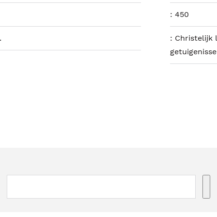
:
450
.
:
Christelijk
getuigeniss