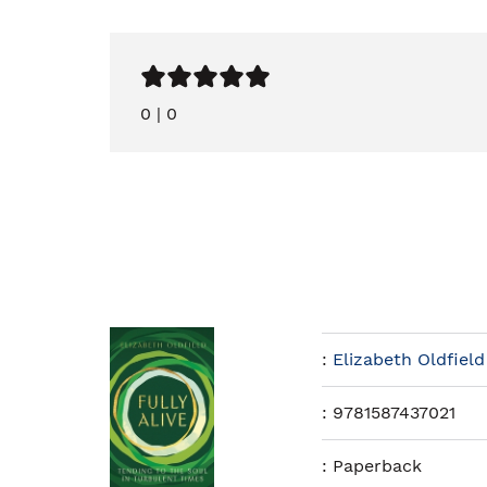
0
|
0
:
Elizabeth Oldfield
:
9781587437021
:
Paperback