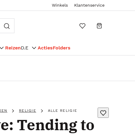
Winkels
Klantenservice
Reizen
D.E
Acties
Folders
KEN
RELIGIE
ALLE RELIGIE
ve: Tending to