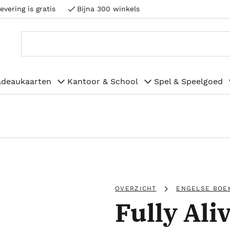
evering is gratis
Bijna 300 winkels
adeaukaarten
Kantoor & School
Spel & Speelgoed
OVERZICHT
ENGELSE BOE
Fully Ali