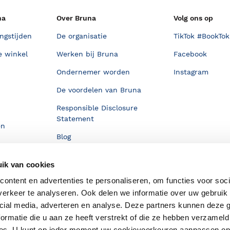
na
Over Bruna
Volg ons op
ngstijden
De organisatie
TikTok #BookTok
e winkel
Werken bij Bruna
Facebook
Ondernemer worden
Instagram
De voordelen van Bruna
Responsible Disclosure
Statement
en
Blog
Discriminerende boeken
ik van cookies
ontent en advertenties te personaliseren, om functies voor soci
erkeer te analyseren. Ook delen we informatie over uw gebruik 
cial media, adverteren en analyse. Deze partners kunnen deze
ormatie die u aan ze heeft verstrekt of die ze hebben verzameld
ces. U kunt op ieder moment uw cookievoorkeuren aanpassen o