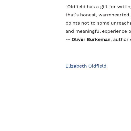
"Oldfield has a gift for writ
that's honest, warmhearted
points not to some unreachab
and meaningful experience of 
--
Oliver Burkeman
, author
Elizabeth Oldfield
.