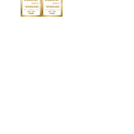
Discriminerende boeken
De Nationale Voorleesdagen
Boekenweek
Wet op de Vaste Boekenprijs
Winacties
Algemene voorwaarden
Privacy
Cookies