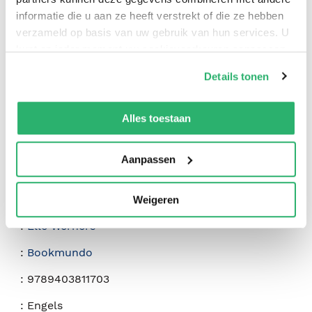
informatie die u aan ze heeft verstrekt of die ze hebben
verzameld op basis van uw gebruik van hun services. U
0
|
0
kunt op ieder moment uw cookievoorkeuren aanpassen
op onze
cookiebeleid pagina
.
Details tonen
We werken samen met
42 derden
die uw gegevens
kunnen ontvangen en verwerken.
Alles toestaan
Aanpassen
Weigeren
:
Elle Werners
:
Bookmundo
:
9789403811703
:
Engels