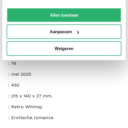
We werken samen met
42 derden
die uw gegevens
:
Sabrina Cross
kunnen ontvangen en verwerken.
Alles toestaan
:
Sabrina Cross
:
9781967627011
Aanpassen
:
Engels
Weigeren
:
Paperback
:
76
:
mei 2025
:
450
:
215 x 140 x 27 mm.
:
Retro Whimsy
:
Erotische romance