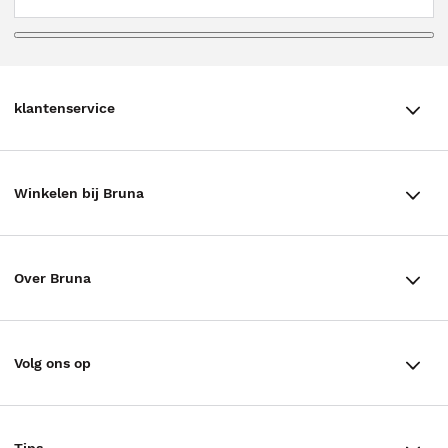
klantenservice
klantenservice
Winkelen bij Bruna
Contact
Winkels en openingstijden
Bestellen & Bezorging
Over Bruna
Assortiment in de winkel
Betalen
De organisatie
Cadeaukaarten
Annuleren & Retourneren
Volg ons op
Werken bij Bruna
Cadeauboxen
Veelgestelde vragen
TikTok #BookTok
Ondernemer worden
Staatsloterij
Tips