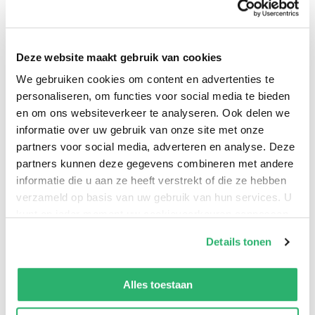
Deze website maakt gebruik van cookies
0
|
0
We gebruiken cookies om content en advertenties te
personaliseren, om functies voor social media te bieden
en om ons websiteverkeer te analyseren. Ook delen we
informatie over uw gebruik van onze site met onze
partners voor social media, adverteren en analyse. Deze
partners kunnen deze gegevens combineren met andere
informatie die u aan ze heeft verstrekt of die ze hebben
verzameld op basis van uw gebruik van hun services. U
kunt op ieder moment uw cookievoorkeuren aanpassen
op onze
cookiebeleid pagina
.
Details tonen
:
9780578720852
We werken samen met
42 derden
die uw gegevens
:
Engels
kunnen ontvangen en verwerken.
Alles toestaan
:
Paperback