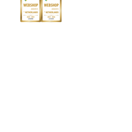
Boekenbon
Discriminerende boeken
De Nationale Voorleesdagen
Boekenweek
Wet op de Vaste Boekenprijs
Winacties
Algemene voorwaarden
Privacy
Cookies