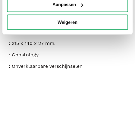
Aanpassen
:
196
:
juli 2020
Weigeren
:
450
:
215 x 140 x 27 mm.
:
Ghostology
:
Onverklaarbare verschijnselen