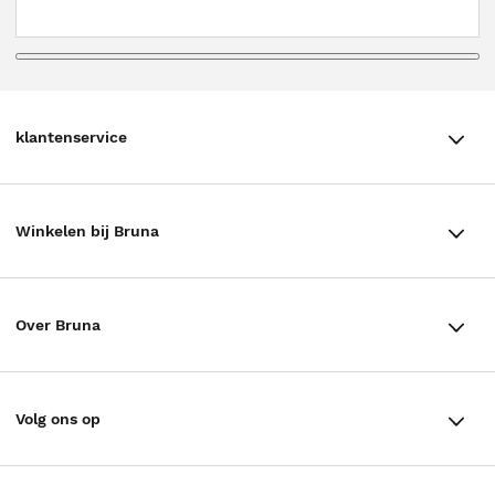
klantenservice
klantenservice
Winkelen bij Bruna
Contact
Winkels en openingstijden
Bestellen & Bezorging
Over Bruna
Assortiment in de winkel
Betalen
De organisatie
Cadeaukaarten
Annuleren & Retourneren
Volg ons op
Werken bij Bruna
Cadeauboxen
Veelgestelde vragen
TikTok #BookTok
Ondernemer worden