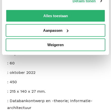
Details tonen
We werken samen met
42 derden
die uw gegevens
kunnen ontvangen en verwerken.
:
Obed Peterson
Alles toestaan
:
Independently Published
Aanpassen
:
9798356983320
:
Engels
Weigeren
:
Paperback
:
60
:
oktober 2022
:
450
:
215 x 140 x 27 mm.
:
Databankontwerp en -theorie; Informatie-
architectuur