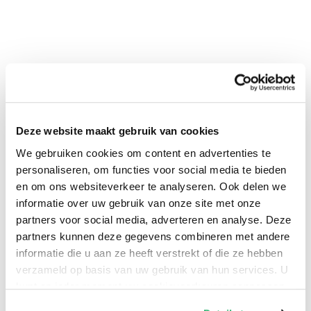
Deze website maakt gebruik van cookies
We gebruiken cookies om content en advertenties te
personaliseren, om functies voor social media te bieden
0
|
0
en om ons websiteverkeer te analyseren. Ook delen we
informatie over uw gebruik van onze site met onze
partners voor social media, adverteren en analyse. Deze
partners kunnen deze gegevens combineren met andere
informatie die u aan ze heeft verstrekt of die ze hebben
verzameld op basis van uw gebruik van hun services. U
kunt op ieder moment uw cookievoorkeuren aanpassen
op onze
cookiebeleid pagina
.