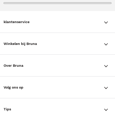
klantenservice
klantenservice
Winkelen bij Bruna
Contact
Winkels en openingstijden
Bestellen & Bezorging
Over Bruna
Assortiment in de winkel
Betalen
De organisatie
Cadeaukaarten
Annuleren & Retourneren
Volg ons op
Werken bij Bruna
Cadeauboxen
Veelgestelde vragen
TikTok #BookTok
Ondernemer worden
Staatsloterij
Tips
Zakelijk boeken bestellen
Facebook