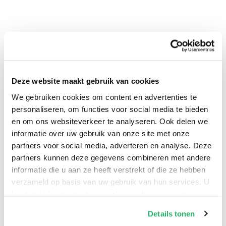
Deze website maakt gebruik van cookies
We gebruiken cookies om content en advertenties te
personaliseren, om functies voor social media te bieden
0
|
0
en om ons websiteverkeer te analyseren. Ook delen we
informatie over uw gebruik van onze site met onze
partners voor social media, adverteren en analyse. Deze
partners kunnen deze gegevens combineren met andere
informatie die u aan ze heeft verstrekt of die ze hebben
verzameld op basis van uw gebruik van hun services. U
kunt op ieder moment uw cookievoorkeuren aanpassen
op onze
cookiebeleid pagina
.
Details tonen