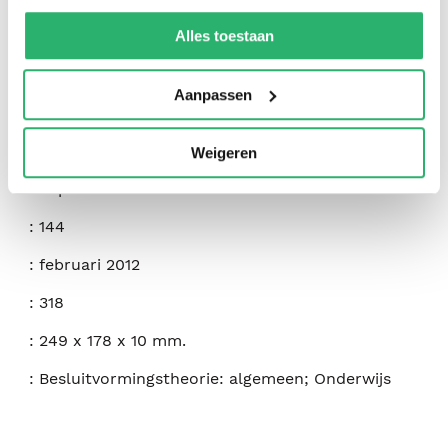
We werken samen met
42 derden
die uw gegevens
kunnen ontvangen en verwerken.
:
Laura Lipton
Alles toestaan
:
Solution Tree
Aanpassen
:
9781936765034
:
Engels
Weigeren
:
Paperback
:
144
:
februari 2012
:
318
:
249 x 178 x 10 mm.
:
Besluitvormingstheorie: algemeen; Onderwijs