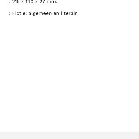
:
215 x 140 x 27 mm.
:
Fictie: algemeen en literair