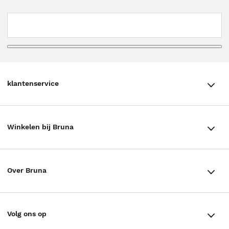
klantenservice
klantenservice
Winkelen bij Bruna
Contact
Winkels en openingstijden
Bestellen & Bezorging
Over Bruna
Assortiment in de winkel
Betalen
De organisatie
Cadeaukaarten
Annuleren & Retourneren
Volg ons op
Werken bij Bruna
Cadeauboxen