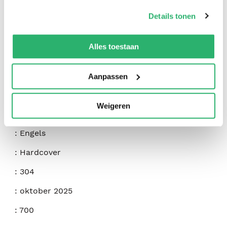
op onze
cookiebeleid pagina
.
Details tonen
We werken samen met
42 derden
die uw gegevens
kunnen ontvangen en verwerken.
Alles toestaan
:
Dave R. Holland
Aanpassen
:
Casemate Publishers
Weigeren
:
9781636245843
:
Engels
:
Hardcover
:
304
:
oktober 2025
:
700