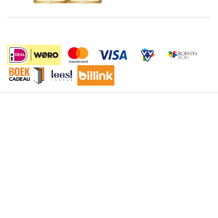
Boekenweek
Wet op de Vaste Boekenprijs
Winacties
Algemene voorwaarden
49.95
Privacy
Cookies
Disclaimer