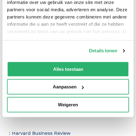
informatie over uw gebruik van onze site met onze
partners voor social media, adverteren en analyse. Deze
partners kunnen deze gegevens combineren met andere
informatie die u aan ze heeft verstrekt of die ze hebben
verzameld op basis van uw gebruik van hun services. U
kunt op ieder moment uw cookievoorkeuren aanpassen
op onze
cookiebeleid pagina
.
Details tonen
0
|
0
We werken samen met
42 derden
die uw gegevens
kunnen ontvangen en verwerken.
Alles toestaan
Aanpassen
Weigeren
:
Harvard Business Review