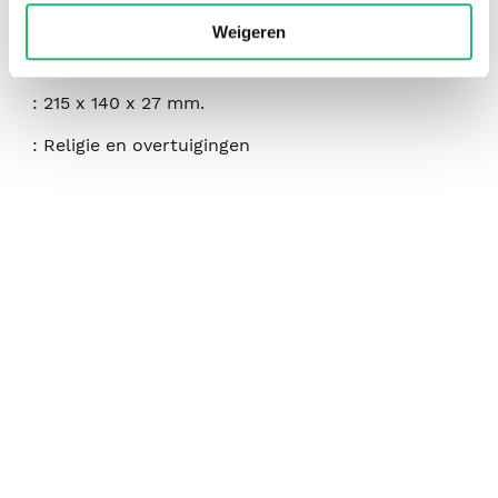
:
februari 2025
Weigeren
:
450
:
215 x 140 x 27 mm.
:
Religie en overtuigingen