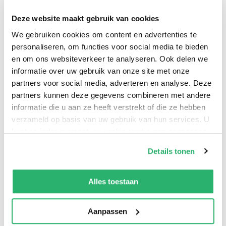
Deze website maakt gebruik van cookies
0
|
0
We gebruiken cookies om content en advertenties te
personaliseren, om functies voor social media te bieden
en om ons websiteverkeer te analyseren. Ook delen we
informatie over uw gebruik van onze site met onze
partners voor social media, adverteren en analyse. Deze
partners kunnen deze gegevens combineren met andere
informatie die u aan ze heeft verstrekt of die ze hebben
verzameld op basis van uw gebruik van hun services. U
kunt op ieder moment uw cookievoorkeuren aanpassen
op onze
cookiebeleid pagina
.
Details tonen
:
9781963851618
We werken samen met
42 derden
die uw gegevens
:
Engels
kunnen ontvangen en verwerken.
Alles toestaan
:
Paperback
Aanpassen
:
298