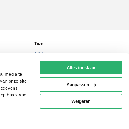
Tips
AVI lezen
Kinderboekenweek
Alles toestaan
Boekenbon
al media te
van onze site
De Nationale Voorleesdagen
Aanpassen
 gegevens
Boekenweek
 op basis van
Weigeren
p
Wet op de Vaste Boekenprijs
Winacties