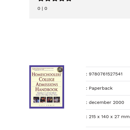
0
|
0
:
9780761527541
:
Paperback
:
december 2000
:
215 x 140 x 27 mm