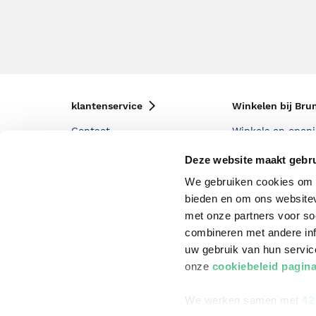
klantenservice
Winkelen bij Bru
Contact
Winkels en openi
Bestellen & Bezorging
Assortiment in d
Deze website maakt gebru
Betalen
Cadeaukaarten
We gebruiken cookies om c
bieden en om ons websitev
Annuleren & Retourneren
Cadeauboxen
met onze partners voor so
Veelgestelde vragen
Staatsloterij
combineren met andere inf
uw gebruik van hun servi
Zakelijk boeken bestellen
ING Servicepunt
onze
cookiebeleid pagin
Douwe Egberts punten
We werken samen met
42