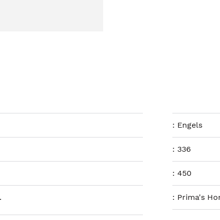
:
Engels
:
336
:
450
.
:
Prima's Ho