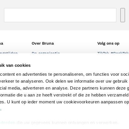
na
Over Bruna
Volg ons op
ngstijden
De organisatie
TikTok #BookTok
e winkel
Werken bij Bruna
Facebook
ik van cookies
Ondernemer worden
Instagram
ontent en advertenties te personaliseren, om functies voor soci
erkeer te analyseren. Ook delen we informatie over uw gebruik 
De voordelen van Bruna
cial media, adverteren en analyse. Deze partners kunnen deze
Responsible Disclosure
ormatie die u aan ze heeft verstrekt of die ze hebben verzameld
Statement
ces. U kunt op ieder moment uw cookievoorkeuren aanpassen o
en
a
.
Blog
Discriminerende boeken
 derden
die uw gegevens kunnen ontvangen en verwerken.