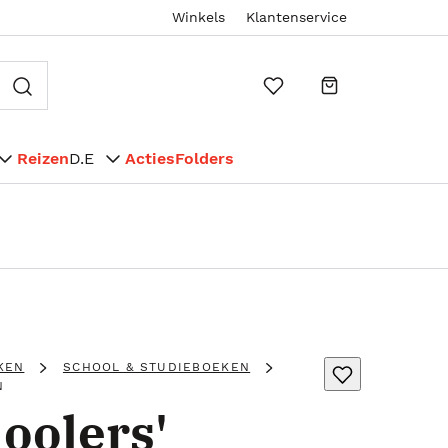
Winkels
Klantenservice
Reizen
D.E
Acties
Folders
KEN
SCHOOL & STUDIEBOEKEN
N
olers'