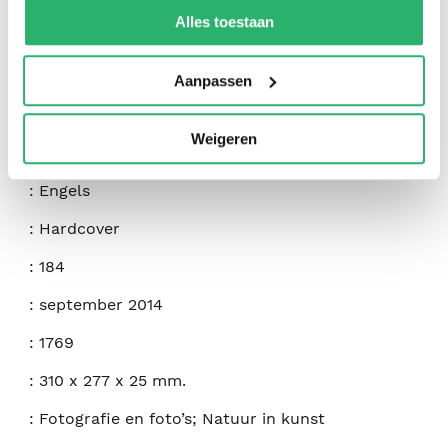
kunnen ontvangen en verwerken.
Alles toestaan
:
Tony Stromberg
Aanpassen
:
New World Library
Weigeren
:
9781608683130
:
Engels
:
Hardcover
:
184
:
september 2014
:
1769
:
310 x 277 x 25 mm.
:
Fotografie en foto’s; Natuur in kunst