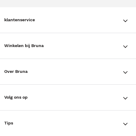
klantenservice
klantenservice
Winkelen bij Bruna
Contact
Winkels en openingstijden
Bestellen & Bezorging
Over Bruna
Assortiment in de winkel
Betalen
De organisatie
Cadeaukaarten
Annuleren & Retourneren
Volg ons op
Werken bij Bruna
Cadeauboxen
Veelgestelde vragen
TikTok #BookTok
Ondernemer worden
Staatsloterij
Tips
Zakelijk boeken bestellen
Facebook
De voordelen van Bruna
ING Servicepunten