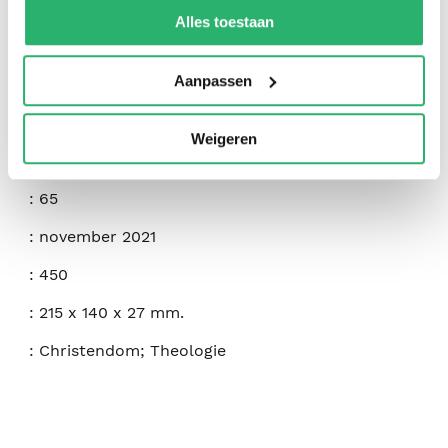
:
J. C. Ryle
kunnen ontvangen en verwerken.
Alles toestaan
:
Banner Of Truth Trust
Aanpassen
:
9781800401280
:
Engels
Weigeren
:
Paperback
:
65
:
november 2021
:
450
:
215 x 140 x 27 mm.
:
Christendom; Theologie