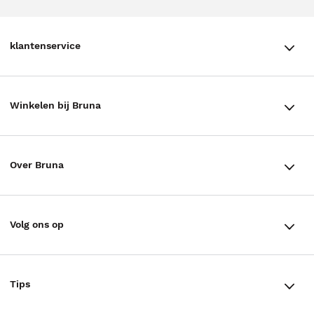
klantenservice
klantenservice
Winkelen bij Bruna
Contact
Winkels en openingstijden
Bestellen & Bezorging
Over Bruna
Assortiment in de winkel
Betalen
De organisatie
Cadeaukaarten
Annuleren & Retourneren
Volg ons op
Werken bij Bruna
Cadeauboxen
Veelgestelde vragen
TikTok #BookTok
Ondernemer worden
Staatsloterij
Tips
Zakelijk boeken bestellen
Facebook
De voordelen van Bruna
ING Servicepunten