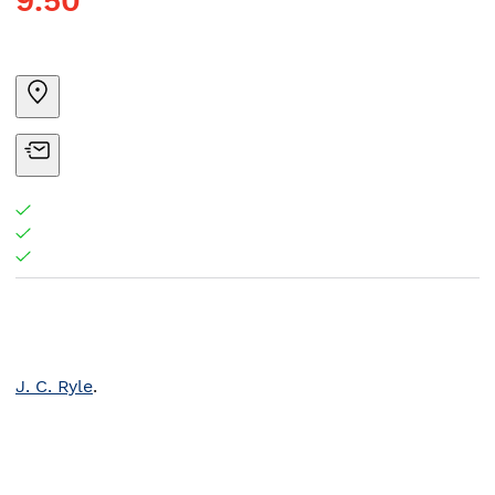
9.50
J. C. Ryle
.