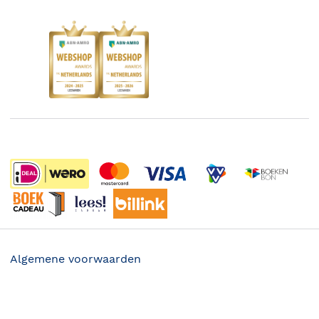
Responsible Disclosure Statement
Kinderboekenweek
Blog
Boekenbon
Discriminerende boeken
De Nationale Voorleesdagen
Boekenweek
Wet op de Vaste Boekenprijs
Winacties
Algemene voorwaarden
Privacy
35.50