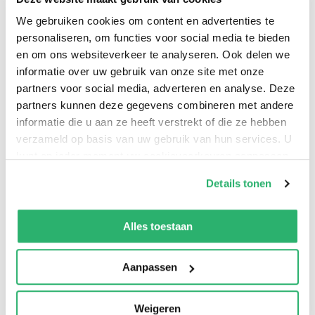
show how with average ability, average savings and
We gebruiken cookies om content en advertenties te
average luck, you can become a millionaire.
personaliseren, om functies voor social media te bieden
en om ons websiteverkeer te analyseren. Ook delen we
informatie over uw gebruik van onze site met onze
partners voor social media, adverteren en analyse. Deze
William Nickerson
.
partners kunnen deze gegevens combineren met andere
informatie die u aan ze heeft verstrekt of die ze hebben
verzameld op basis van uw gebruik van hun services. U
kunt op ieder moment uw cookievoorkeuren aanpassen
op onze
cookiebeleid pagina
.
Details tonen
We werken samen met
42 derden
die uw gegevens
kunnen ontvangen en verwerken.
Alles toestaan
Aanpassen
0
|
0
Weigeren