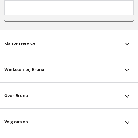
klantenservice
klantenservice
Winkelen bij Bruna
Contact
Winkels en openingstijden
Bestellen & Bezorging
Over Bruna
Assortiment in de winkel
Betalen
De organisatie
Cadeaukaarten
Annuleren & Retourneren
Volg ons op
Werken bij Bruna
Cadeauboxen
Veelgestelde vragen
TikTok #BookTok