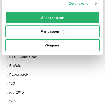
Details tonen
We werken samen met
42 derden
die uw gegevens
kunnen ontvangen en verwerken.
Alles toestaan
Aanpassen
:
Stephanie Chandler
Weigeren
:
Authority Publishing
:
9781935953005
:
Engels
:
Paperback
:
150
:
juli 2010
:
363