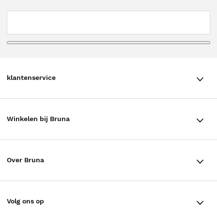
klantenservice
klantenservice
Winkelen bij Bruna
Contact
Winkels en openingstijden
Bestellen & Bezorging
Over Bruna
Assortiment in de winkel
Betalen
De organisatie
Cadeaukaarten
Annuleren & Retourneren
Volg ons op
Werken bij Bruna
Cadeauboxen