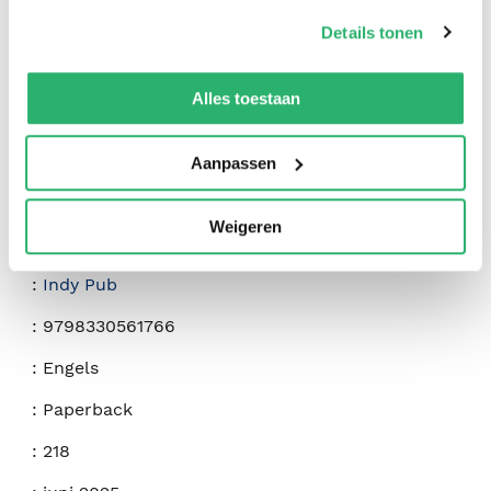
op onze
cookiebeleid pagina
.
Details tonen
We werken samen met
42 derden
die uw gegevens
kunnen ontvangen en verwerken.
Alles toestaan
Aanpassen
Weigeren
:
Deveree Extein
:
Indy Pub
:
9798330561766
:
Engels
:
Paperback
:
218