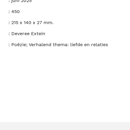
:
juni 2025
:
450
:
215 x 140 x 27 mm.
:
Deveree Extein
:
Poëzie; Verhalend thema: liefde en relaties