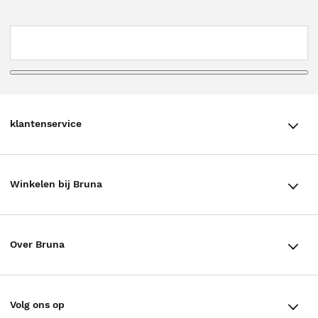
klantenservice
klantenservice
Winkelen bij Bruna
Contact
Winkels en openingstijden
Bestellen & Bezorging
Over Bruna
Assortiment in de winkel
Betalen
De organisatie
Cadeaukaarten
Annuleren & Retourneren
Volg ons op
Werken bij Bruna