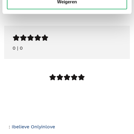
Weigeren
0
|
0
:
Ibelieve Onlyinlove