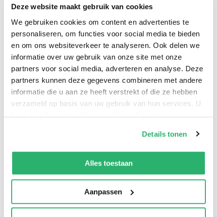
spoke to an uncle of me, who had lived in Indonesia
Deze website maakt gebruik van cookies
and knew about the spiritual world. I didn’t know
We gebruiken cookies om content en advertenties te
what that was. He told me that I easily left my body
personaliseren, om functies voor social media te bieden
when I was dreaming and simply entered the spiritual
en om ons websiteverkeer te analyseren. Ook delen we
world. That’s how he called it. The world of demons
informatie over uw gebruik van onze site met onze
and ghosts. But also the world of angels. And I have
partners voor social media, adverteren en analyse. Deze
partners kunnen deze gegevens combineren met andere
learned that only love can protect us and shield us
informatie die u aan ze heeft verstrekt of die ze hebben
against every evil power because nothing in the
verzameld op basis van uw gebruik van hun services. U
whole universe is stronger than the POWER of LOVE.
kunt op ieder moment uw cookievoorkeuren aanpassen
op onze
cookiebeleid pagina
.
Details tonen
We werken samen met
42 derden
die uw gegevens
Ibelieve Onlyinlove
.
kunnen ontvangen en verwerken.
Alles toestaan
Aanpassen