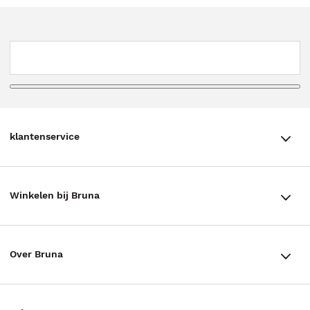
klantenservice
klantenservice
Winkelen bij Bruna
Contact
Winkels en openingstijden
Bestellen & Bezorging
Over Bruna
Assortiment in de winkel
Betalen
De organisatie
Cadeaukaarten
Annuleren & Retourneren