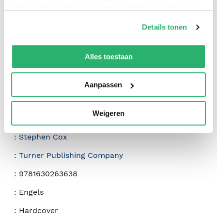
kunt op ieder moment uw cookievoorkeuren aanpassen
0
|
0
op onze
cookiebeleid pagina
.
Details tonen
We werken samen met
42 derden
die uw gegevens
kunnen ontvangen en verwerken.
Alles toestaan
Aanpassen
Weigeren
:
Stephen Cox
:
Turner Publishing Company
:
9781630263638
:
Engels
:
Hardcover