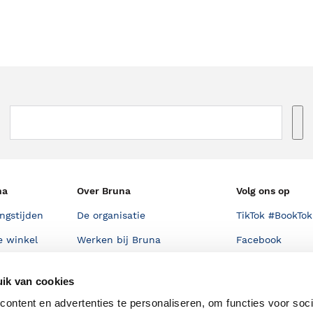
na
Over Bruna
Volg ons op
ngstijden
De organisatie
TikTok #BookTok
e winkel
Werken bij Bruna
Facebook
Ondernemer worden
Instagram
ik van cookies
De voordelen van Bruna
ontent en advertenties te personaliseren, om functies voor soci
Responsible Disclosure