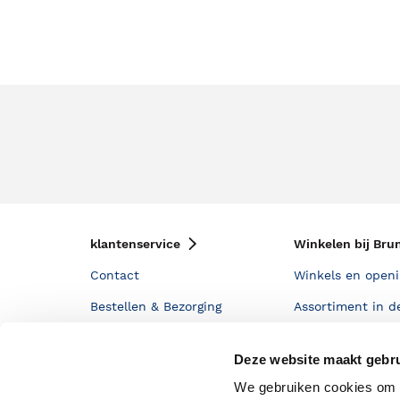
klantenservice
Winkelen bij Bru
Contact
Winkels en openi
Bestellen & Bezorging
Assortiment in d
Betalen
Cadeaukaarten
Deze website maakt gebru
Annuleren & Retourneren
Cadeauboxen
We gebruiken cookies om c
Veelgestelde vragen
Staatsloterij