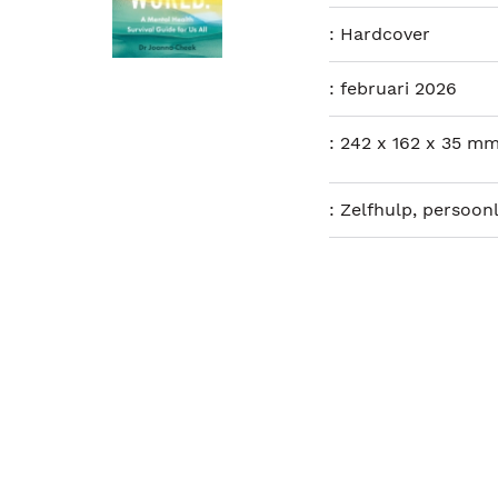
:
Hardcover
:
februari 2026
:
242 x 162 x 35 mm
:
Zelfhulp, persoonl