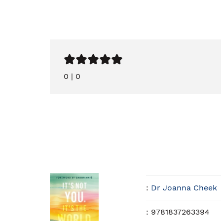
0
|
0
:
Dr Joanna Cheek
:
9781837263394