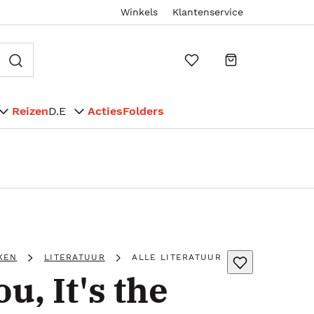
Winkels
Klantenservice
Reizen
D.E
Acties
Folders
KEN
LITERATUUR
ALLE LITERATUUR
ou, It's the