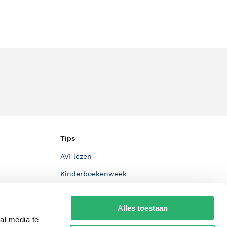
Tips
AVI lezen
Kinderboekenweek
Boekenbon
Alles toestaan
De Nationale Voorleesdagen
al media te
Boekenweek