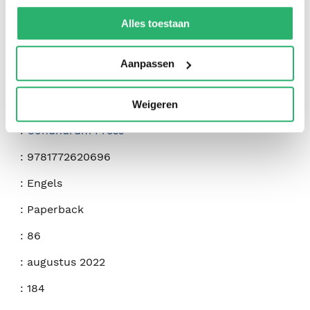
We werken samen met
42 derden
die uw gegevens
kunnen ontvangen en verwerken.
Alles toestaan
Aanpassen
:
Zoe Maeve
Weigeren
:
Conundrum Press
:
9781772620696
:
Engels
:
Paperback
:
86
:
augustus 2022
:
184