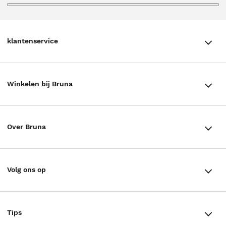
klantenservice
klantenservice
Winkelen bij Bruna
Contact
Winkels en openingstijden
Bestellen & Bezorging
Over Bruna
Assortiment in de winkel
Betalen
De organisatie
Cadeaukaarten
Annuleren & Retourneren
Volg ons op
Werken bij Bruna
Cadeauboxen
Veelgestelde vragen
TikTok #BookTok
Ondernemer worden
Staatsloterij
Tips
Zakelijk boeken bestellen
Facebook