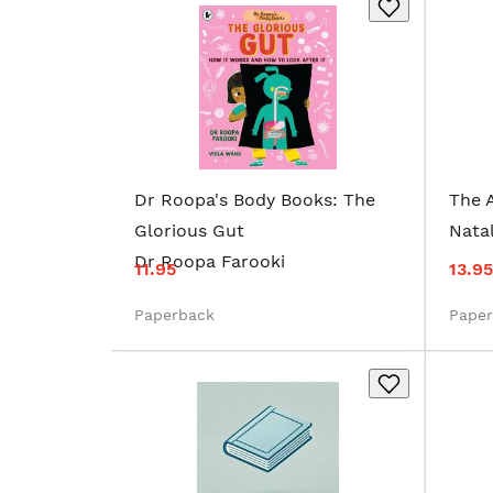
Dr Roopa's Body Books: The
The A
Glorious Gut
Natal
Dr Roopa Farooki
11.95
13.95
Paperback
Pape