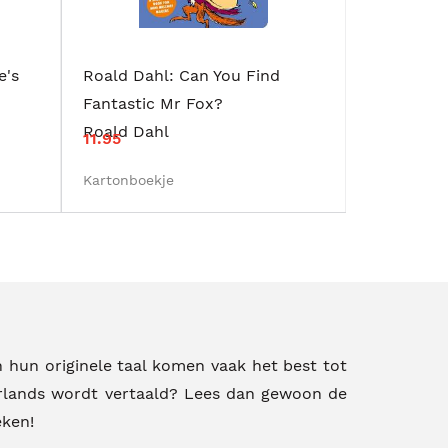
e's
Roald Dahl: Can You Find
Fantastic Mr Fox?
Roald Dahl
11.95
Kartonboekje
 hun originele taal komen vaak het best tot
erlands wordt vertaald? Lees dan gewoon de
eken!