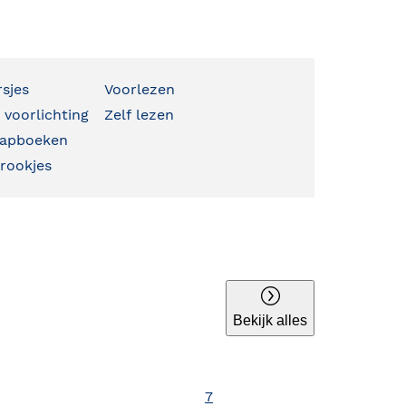
rsjes
Voorlezen
 voorlichting
Zelf lezen
klapboeken
prookjes
Bekijk alles
7