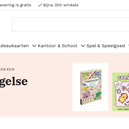
evering is gratis
Bijna 300 winkels
adeaukaarten
Kantoor & School
Spel & Speelgoed
BOEKEN
gelse