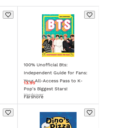
100% Unofficial Bts:
Independent Guide for Fans:
Your All-Access Pass to K-
13.95
Pop's Biggest Stars!
Hardcover
Farshore