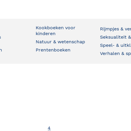
Kookboeken voor
Rijmpjes & ve
kinderen
s
Seksualiteit &
Natuur & wetenschap
e
Speel- & uit
n
Prentenboeken
Verhalen & s
4