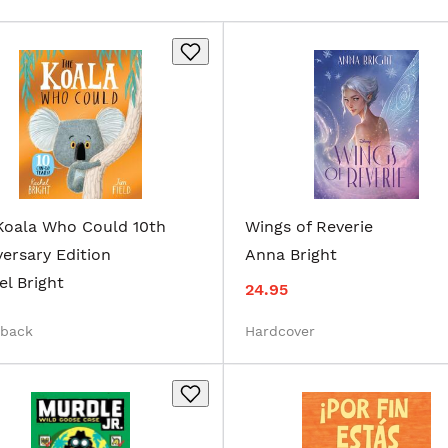
Koala Who Could 10th
Wings of Reverie
ersary Edition
Anna Bright
l Bright
24.95
rback
Hardcover