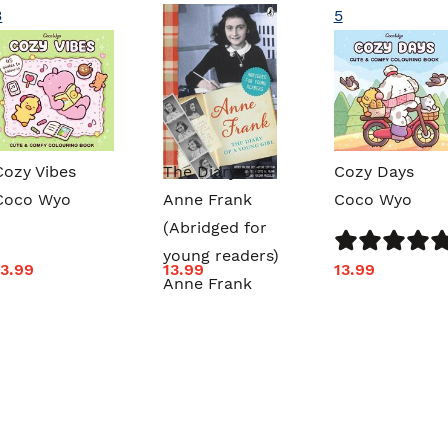
3
5
Cozy Vibes
The Diary of
Cozy Days
Coco Wyo
Anne Frank
Coco Wyo
(Abridged for
young readers)
13.99
13.99
13.99
Anne Frank