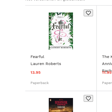
Fearful
The 
Lauren Roberts
Anniv
Rache
13.95
11.95
Paperback
Pape