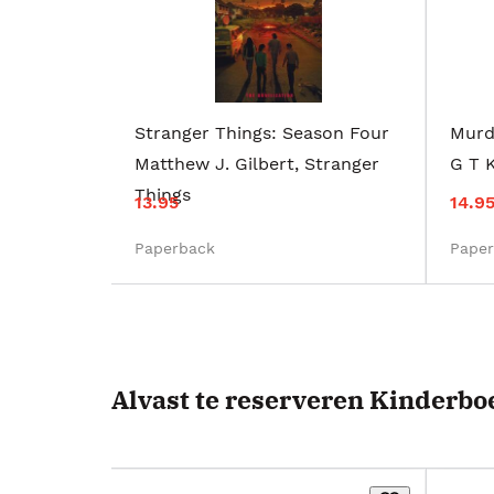
Stranger Things: Season Four
Murd
Matthew J. Gilbert
,
Stranger
G T 
Things
13.95
14.9
Paperback
Pape
Alvast te reserveren Kinderb