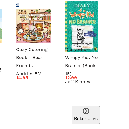
6
Cozy Coloring
Diary of a
Book - Bear
Wimpy Kid: No
Friends
Brainer (Book
Andries B.V.
18)
14.95
12.99
Jeff Kinney
Bekijk alles