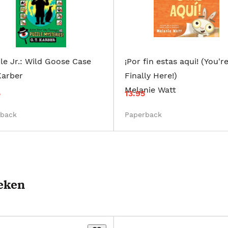
le Jr.: Wild Goose Case
¡Por fin estas aqui! (You'r
Karber
Finally Here!)
Melanie Watt
5
13.95
rback
Paperback
oeken