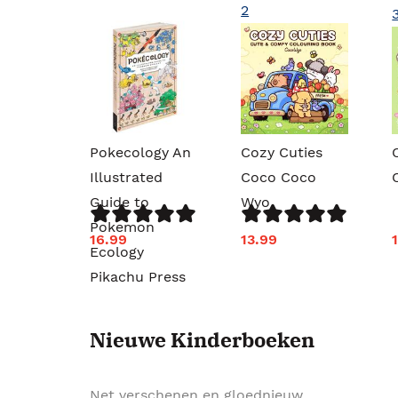
2
Pokecology An
Cozy Cuties
Illustrated
Coco Coco
Guide to
Wyo
Pokemon
16.99
13.99
Ecology
Pikachu Press
Nieuwe Kinderboeken
Net verschenen en gloednieuw