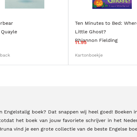
erbear
Ten Minutes to Bed: Wher
 Quayle
Little Ghost?
Rhiannon Fielding
11.95
rback
Kartonboekje
 Engelstalig boek? Dat snappen wij heel goed! Boeken in
totdat het boek van jouw favoriete schrijver in het Ned
 Bruna vind je een grote collectie van de beste Engelse bo