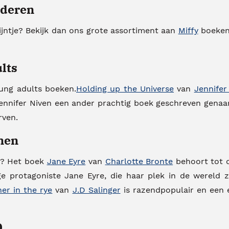
nderen
ijntje? Bekijk dan ons grote assortiment aan
Miffy
boeken.
lts
oung adults boeken.
Holding up the Universe
van
Jennifer
Jennifer Niven een ander prachtig boek geschreven gen
rven.
nen
en? Het boek
Jane Eyre
van
Charlotte Bronte
behoort tot d
 protagoniste Jane Eyre, die haar plek in de wereld 
er in the rye
van
J.D Salinger
is razendpopulair en een 
0