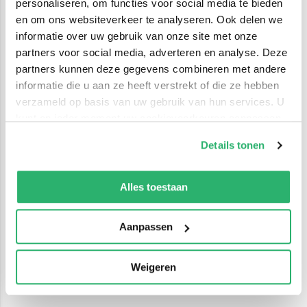
personaliseren, om functies voor social media te bieden
en om ons websiteverkeer te analyseren. Ook delen we
informatie over uw gebruik van onze site met onze
partners voor social media, adverteren en analyse. Deze
partners kunnen deze gegevens combineren met andere
informatie die u aan ze heeft verstrekt of die ze hebben
verzameld op basis van uw gebruik van hun services. U
kunt op ieder moment uw cookievoorkeuren aanpassen
op onze
cookiebeleid pagina
.
Details tonen
We werken samen met
42 derden
die uw gegevens
kunnen ontvangen en verwerken.
Alles toestaan
Aanpassen
Weigeren