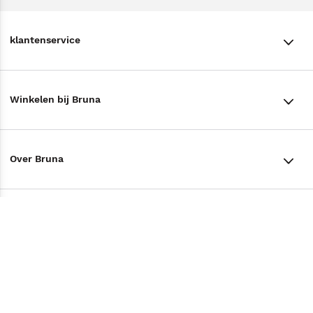
klantenservice
klantenservice
Winkelen bij Bruna
Contact
Winkels en openingstijden
Bestellen & Bezorging
Over Bruna
Assortiment in de winkel
Betalen
De organisatie
Cadeaukaarten
Annuleren & Retourneren
Volg ons op
Werken bij Bruna
Cadeauboxen
Veelgestelde vragen
TikTok #BookTok
Ondernemer worden
Staatsloterij
Tips
Zakelijk boeken bestellen
Facebook
De voordelen van Bruna
ING Servicepunten