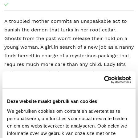
A troubled mother commits an unspeakable act to
banish the demon that lurks in her root cellar.
Ghosts from the past won't release their hold on a
young woman. A girl in search of a new job as a nanny
finds herself in charge of a mysterious package that
requires much more care than any child. Lady Bits
collects sixteen tales from Bram Stoker and Shirley
Jackson award nominated author Kate Jonez that
explores the horror nestled in the female heart.
Vividly realized protagonists engage with an often-
Deze website maakt gebruik van cookies
hostile world to deliver justice, lower a vengeance
We gebruiken cookies om content en advertenties te
hammer, or to simply revel in evil. Prepare to be
personaliseren, om functies voor social media te bieden
unsettled, disturbed, and terrified.
en om ons websiteverkeer te analyseren. Ook delen we
informatie over uw gebruik van onze site met onze