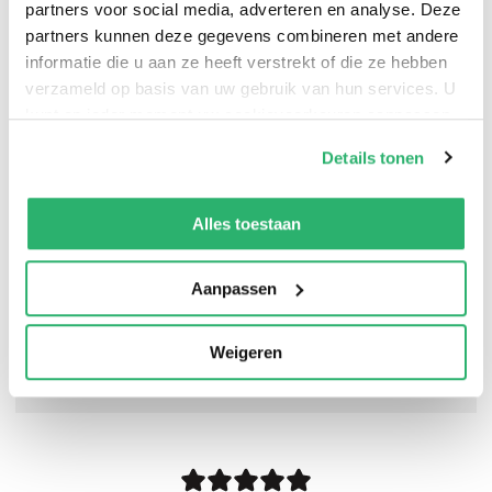
partners voor social media, adverteren en analyse. Deze
partners kunnen deze gegevens combineren met andere
Kate Jonez
.
informatie die u aan ze heeft verstrekt of die ze hebben
verzameld op basis van uw gebruik van hun services. U
kunt op ieder moment uw cookievoorkeuren aanpassen
op onze
cookiebeleid pagina
.
Details tonen
We werken samen met
42 derden
die uw gegevens
kunnen ontvangen en verwerken.
Alles toestaan
Aanpassen
Weigeren
0
|
0