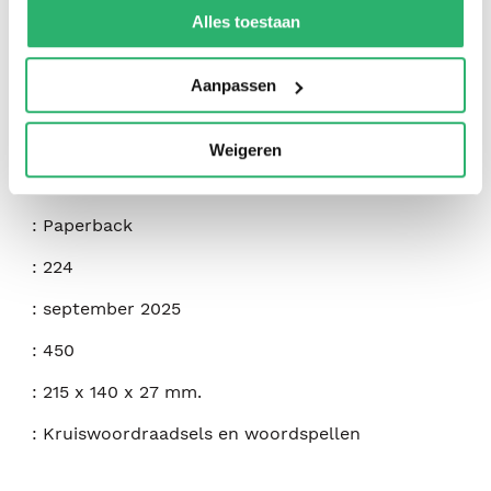
kunnen ontvangen en verwerken.
Alles toestaan
:
Eric Saunders
Aanpassen
:
Arcturus Publishing LTD
:
9781398861688
Weigeren
:
Engels
:
Paperback
:
224
:
september 2025
:
450
:
215 x 140 x 27 mm.
:
Kruiswoordraadsels en woordspellen