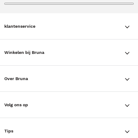
klantenservice
klantenservice
Winkelen bij Bruna
Contact
Winkels en openingstijden
Bestellen & Bezorging
Over Bruna
Assortiment in de winkel
Betalen
De organisatie
Cadeaukaarten
Annuleren & Retourneren
Volg ons op
Werken bij Bruna
Cadeauboxen
Veelgestelde vragen
TikTok #BookTok
Ondernemer worden
Staatsloterij
Tips
Zakelijk boeken bestellen
Facebook