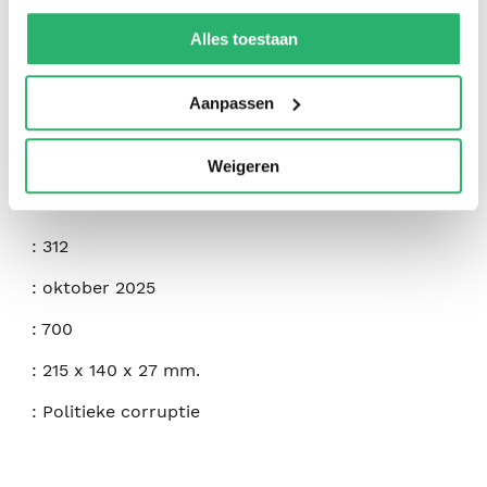
We werken samen met
42 derden
die uw gegevens
kunnen ontvangen en verwerken.
:
Peter Hain
Alles toestaan
:
Bristol University Press
Aanpassen
:
9781447375876
:
Engels
Weigeren
:
Hardcover
:
312
:
oktober 2025
:
700
:
215 x 140 x 27 mm.
:
Politieke corruptie