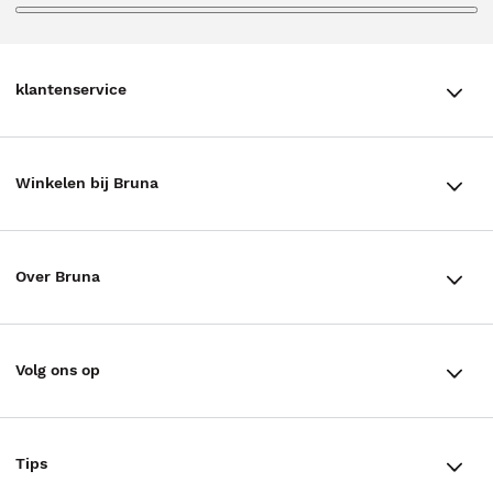
klantenservice
klantenservice
Winkelen bij Bruna
Contact
Winkels en openingstijden
Bestellen & Bezorging
Over Bruna
Assortiment in de winkel
Betalen
De organisatie
Cadeaukaarten
Annuleren & Retourneren
Volg ons op
Werken bij Bruna
Cadeauboxen
Veelgestelde vragen
TikTok #BookTok
Ondernemer worden
Staatsloterij
Tips
Zakelijk boeken bestellen
Facebook