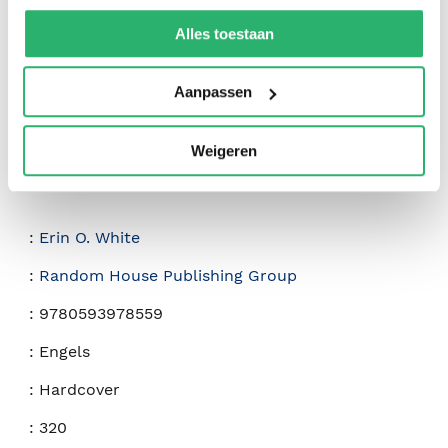
We werken samen met
42 derden
die uw gegevens
kunnen ontvangen en verwerken.
Alles toestaan
Aanpassen
Weigeren
:
Erin O. White
:
Random House Publishing Group
:
9780593978559
:
Engels
:
Hardcover
:
320