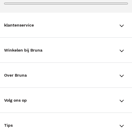
klantenservice
klantenservice
Winkelen bij Bruna
Contact
Winkels en openingstijden
Bestellen & Bezorging
Over Bruna
Assortiment in de winkel
Betalen
De organisatie
Cadeaukaarten
Annuleren & Retourneren
Volg ons op
Werken bij Bruna
Cadeauboxen
Veelgestelde vragen
TikTok #BookTok
Ondernemer worden
Staatsloterij
Tips
Zakelijk boeken bestellen
Facebook