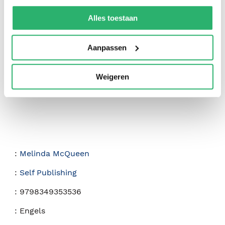
We werken samen met
42 derden
die uw gegevens
kunnen ontvangen en verwerken.
Alles toestaan
0
|
0
Aanpassen
Weigeren
:
Melinda McQueen
:
Self Publishing
:
9798349353536
:
Engels