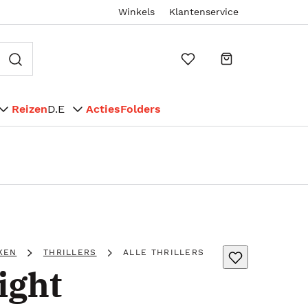
Winkels
Klantenservice
Reizen
D.E
Acties
Folders
KEN
THRILLERS
ALLE THRILLERS
ight