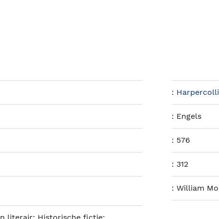
:
Harpercoll
:
Engels
:
576
:
312
:
William M
 literair; Historische fictie;