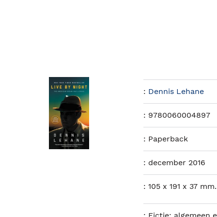
:
Dennis Lehane
:
9780060004897
:
Paperback
:
december 2016
:
105 x 191 x 37 mm.
:
Fictie: algemeen en