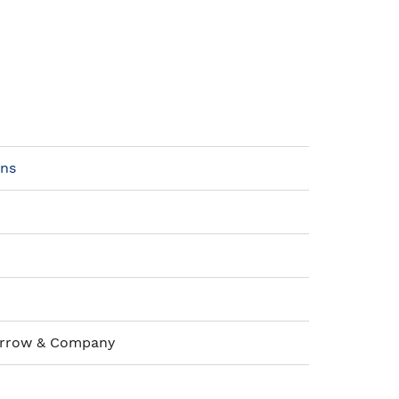
ins
orrow & Company