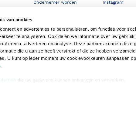
Ondernemer worden
Instagram
De voordelen van Bruna
ik van cookies
Responsible Disclosure
ontent en advertenties te personaliseren, om functies voor soci
Statement
en
erkeer te analyseren. Ook delen we informatie over uw gebruik 
Blog
cial media, adverteren en analyse. Deze partners kunnen deze
ormatie die u aan ze heeft verstrekt of die ze hebben verzameld
Discriminerende boeken
ces. U kunt op ieder moment uw cookievoorkeuren aanpassen o
a
.
 derden
die uw gegevens kunnen ontvangen en verwerken.
Algemene v