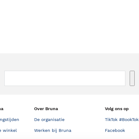
na
Over Bruna
Volg ons op
ngstijden
De organisatie
TikTok #BookTok
e winkel
Werken bij Bruna
Facebook