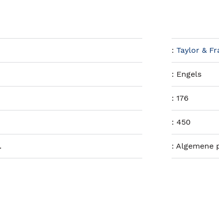
:
Taylor & F
:
Engels
:
176
:
450
.
:
Algemene p