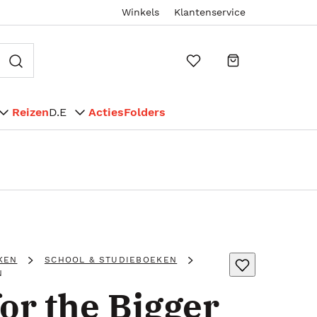
Winkels
Klantenservice
Reizen
D.E
Acties
Folders
KEN
SCHOOL & STUDIEBOEKEN
N
or the Bigger