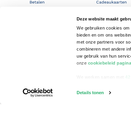
Betalen
Cadeaukaarten
Annuleren & Retourneren
Cadeauboxen
Deze website maakt gebru
Veelgestelde vragen
Staatsloterij
We gebruiken cookies om c
Zakelijk boeken bestellen
ING Servicepunt
bieden en om ons websitev
met onze partners voor so
Douwe Egberts punten
combineren met andere inf
uw gebruik van hun servi
onze
cookiebeleid pagin
We werken samen met
42
Details tonen
©
2026
Bruna