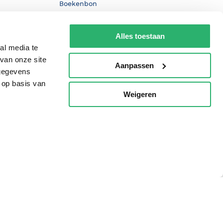
Boekenbon
De Nationale Voorleesdagen
Alles toestaan
Boekenweek
al media te
Wet op de Vaste Boekenprijs
van onze site
Aanpassen
 gegevens
Winacties
 op basis van
Weigeren
p
oorwaarden
Privacy
Cookies
Disclaimer