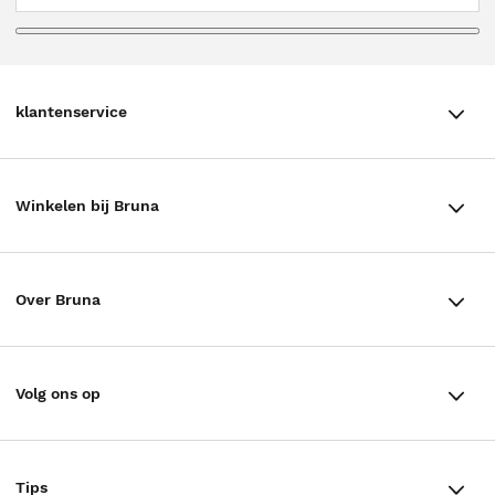
klantenservice
klantenservice
Winkelen bij Bruna
Contact
Winkels en openingstijden
Bestellen & Bezorging
Over Bruna
Assortiment in de winkel
Betalen
De organisatie
Cadeaukaarten
Annuleren & Retourneren
Volg ons op
Werken bij Bruna
Cadeauboxen
Veelgestelde vragen
TikTok #BookTok
Ondernemer worden
Staatsloterij
Tips
Zakelijk boeken bestellen