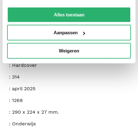
We werken samen met
42 derden
die uw gegevens
kunnen ontvangen en verwerken.
Alles toestaan
:
Marko Rodin
:
Karen Elkins
Aanpassen
:
9798349229602
Weigeren
:
Engels
:
Hardcover
:
314
:
april 2025
:
1268
:
290 x 224 x 27 mm.
:
Onderwijs