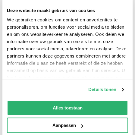
Deze website maakt gebruik van cookies
0
|
0
We gebruiken cookies om content en advertenties te
personaliseren, om functies voor social media te bieden
en om ons websiteverkeer te analyseren. Ook delen we
informatie over uw gebruik van onze site met onze
partners voor social media, adverteren en analyse. Deze
partners kunnen deze gegevens combineren met andere
informatie die u aan ze heeft verstrekt of die ze hebben
verzameld op basis van uw gebruik van hun services. U
kunt op ieder moment uw cookievoorkeuren aanpassen
op onze
cookiebeleid pagina
.
Details tonen
:
9798856368993
We werken samen met
42 derden
die uw gegevens
:
Engels
kunnen ontvangen en verwerken.
Alles toestaan
:
Paperback
Aanpassen
:
124