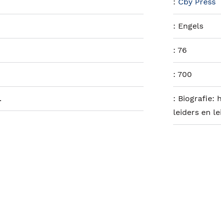
:
Cby Press
:
Engels
:
76
:
700
.
:
Biografie: h
leiders en l