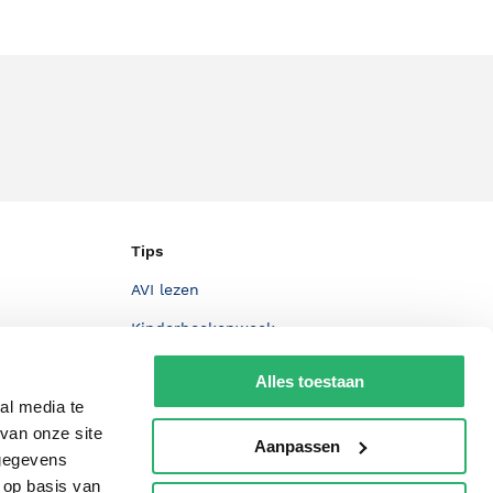
Tips
AVI lezen
Kinderboekenweek
Boekenbon
Alles toestaan
De Nationale Voorleesdagen
al media te
van onze site
Boekenweek
Aanpassen
 gegevens
Wet op de Vaste Boekenprijs
 op basis van