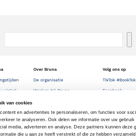
na
Over Bruna
Volg ons op
ngstijden
De organisatie
TikTok #BookTok
e winkel
Werken bij Bruna
Facebook
Ondernemer worden
Instagram
ik van cookies
De voordelen van Bruna
ontent en advertenties te personaliseren, om functies voor soci
erkeer te analyseren. Ook delen we informatie over uw gebruik 
Responsible Disclosure
cial media, adverteren en analyse. Deze partners kunnen deze
Statement
en
ormatie die u aan ze heeft verstrekt of die ze hebben verzameld