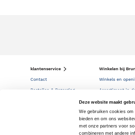
klantenservice
Winkelen bij Bru
Contact
Winkels en openi
Bestellen & Bezorging
Assortiment in d
Betalen
Cadeaukaarten
Deze website maakt gebru
Annuleren & Retourneren
Cadeauboxen
We gebruiken cookies om c
bieden en om ons websitev
Veelgestelde vragen
Staatsloterij
met onze partners voor so
Zakelijk boeken bestellen
ING Servicepunt
combineren met andere inf