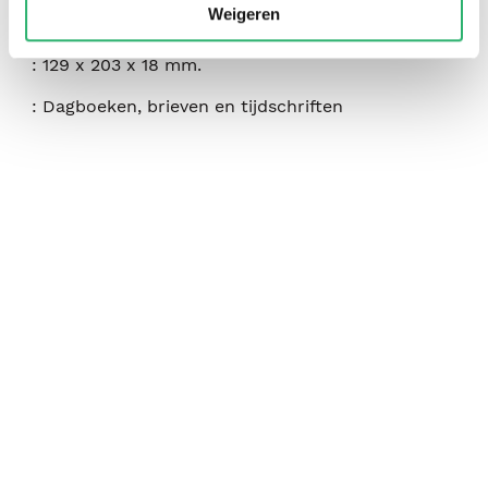
Weigeren
:
272
:
129 x 203 x 18 mm.
:
Dagboeken, brieven en tijdschriften