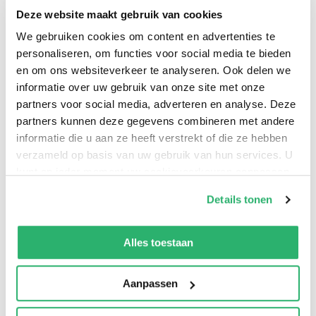
0
|
0
Deze website maakt gebruik van cookies
We gebruiken cookies om content en advertenties te
personaliseren, om functies voor social media te bieden
en om ons websiteverkeer te analyseren. Ook delen we
informatie over uw gebruik van onze site met onze
partners voor social media, adverteren en analyse. Deze
partners kunnen deze gegevens combineren met andere
informatie die u aan ze heeft verstrekt of die ze hebben
verzameld op basis van uw gebruik van hun services. U
kunt op ieder moment uw cookievoorkeuren aanpassen
op onze
cookiebeleid pagina
.
:
9781681374864
Details tonen
We werken samen met
42 derden
die uw gegevens
:
Engels
kunnen ontvangen en verwerken.
Alles toestaan
:
Paperback
:
144
Aanpassen
:
februari 2022