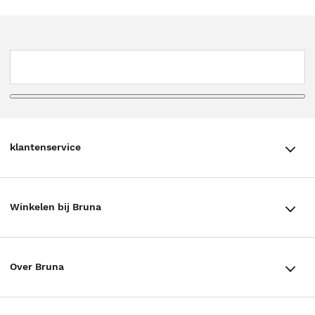
klantenservice
klantenservice
Winkelen bij Bruna
Contact
Winkels en openingstijden
Bestellen & Bezorging
Over Bruna
Assortiment in de winkel
Betalen
De organisatie
Cadeaukaarten