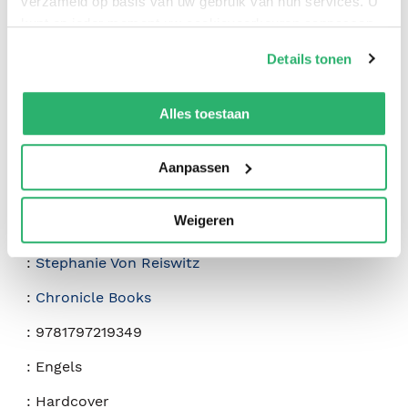
verzameld op basis van uw gebruik van hun services. U
0
|
0
kunt op ieder moment uw cookievoorkeuren aanpassen
op onze
cookiebeleid pagina
.
Details tonen
We werken samen met
42 derden
die uw gegevens
kunnen ontvangen en verwerken.
Alles toestaan
Aanpassen
Weigeren
:
Stephanie Von Reiswitz
:
Chronicle Books
:
9781797219349
:
Engels
:
Hardcover