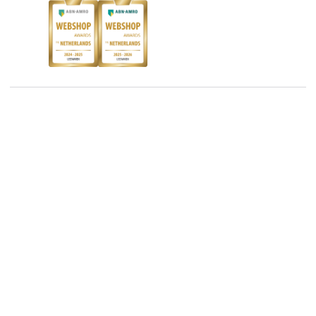
Blog
Boekenbon
Discriminerende boeken
De Nationale Voorleesdagen
Boekenweek
Wet op de Vaste Boekenprijs
Winacties
Algemene voorwaarden
Privacy
Cookies