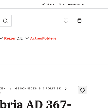
Winkels
Klantenservice
Reizen
D.E
Acties
Folders
KEN
GESCHIEDENIS & POLITIEK
K
ria AD 367-