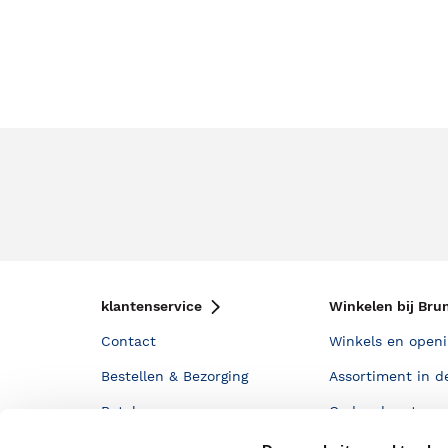
klantenservice
Winkelen bij Bru
Contact
Winkels en openi
Bestellen & Bezorging
Assortiment in d
Betalen
Cadeaukaarten
Annuleren & Retourneren
Cadeauboxen