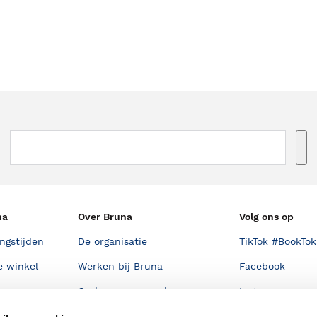
na
Over Bruna
Volg ons op
ngstijden
De organisatie
TikTok #BookTok
e winkel
Werken bij Bruna
Facebook
Ondernemer worden
Instagram
De voordelen van Bruna