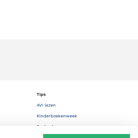
Tips
AVI lezen
Kinderboekenweek
Boekenbon
De Nationale Voorleesdagen