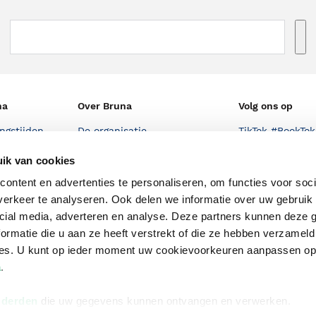
na
Over Bruna
Volg ons op
ngstijden
De organisatie
TikTok #BookTok
e winkel
Werken bij Bruna
Facebook
ik van cookies
Ondernemer worden
Instagram
ontent en advertenties te personaliseren, om functies voor soci
erkeer te analyseren. Ook delen we informatie over uw gebruik 
De voordelen van Bruna
cial media, adverteren en analyse. Deze partners kunnen deze
Responsible Disclosure
ormatie die u aan ze heeft verstrekt of die ze hebben verzameld
Statement
ces. U kunt op ieder moment uw cookievoorkeuren aanpassen o
en
a
.
Blog
Discriminerende boeken
 derden
die uw gegevens kunnen ontvangen en verwerken.