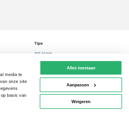
Tips
AVI lezen
Kinderboekenweek
Alles toestaan
Boekenbon
al media te
van onze site
De Nationale Voorleesdagen
Aanpassen
 gegevens
Boekenweek
 op basis van
Weigeren
p
Wet op de Vaste Boekenprijs
Winacties