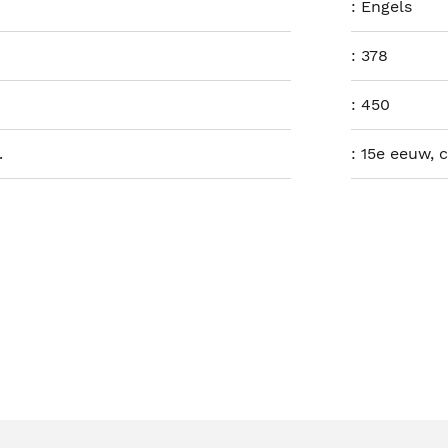
:
Engels
:
378
:
450
.
:
15e eeuw, c