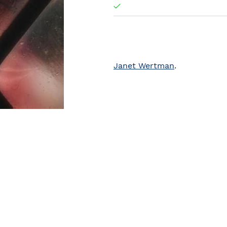
Janet Wertman
.