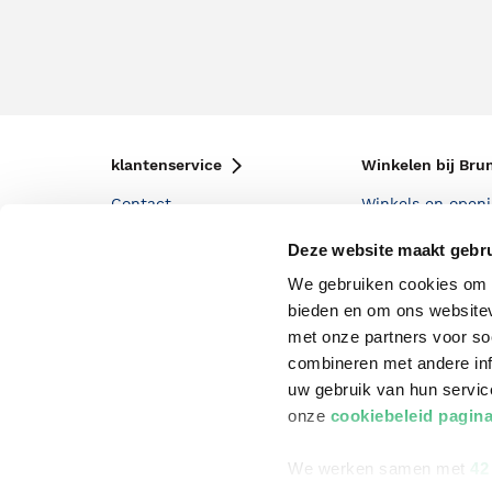
klantenservice
Winkelen bij Bru
Contact
Winkels en openi
Bestellen & Bezorging
Assortiment in d
Deze website maakt gebru
Betalen
Cadeaukaarten
We gebruiken cookies om c
bieden en om ons websitev
Annuleren & Retourneren
Cadeauboxen
met onze partners voor so
Veelgestelde vragen
Staatsloterij
combineren met andere inf
uw gebruik van hun servi
Zakelijk boeken bestellen
ING Servicepunt
onze
cookiebeleid pagin
Douwe Egberts punten
We werken samen met
42