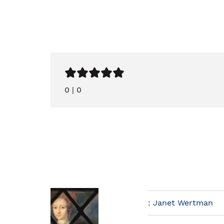
0
|
0
:
Janet Wertman