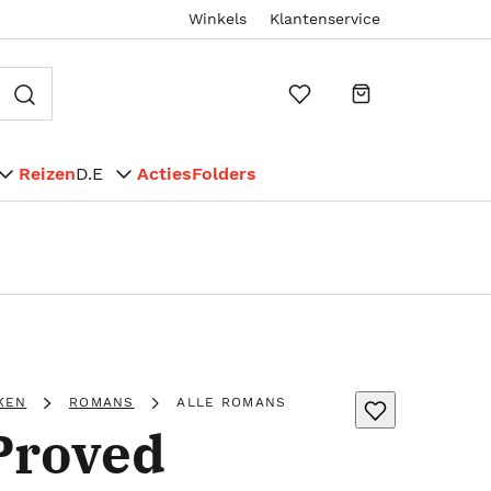
Winkels
Klantenservice
Reizen
D.E
Acties
Folders
KEN
ROMANS
ALLE ROMANS
Proved