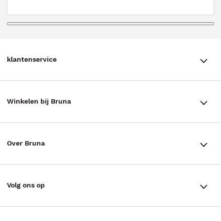
klantenservice
klantenservice
Winkelen bij Bruna
Contact
Winkels en openingstijden
Bestellen & Bezorging
Over Bruna
Assortiment in de winkel
Betalen
De organisatie
Cadeaukaarten
Annuleren & Retourneren
Volg ons op
Werken bij Bruna
Cadeauboxen
Veelgestelde vragen
TikTok #BookTok
Ondernemer worden