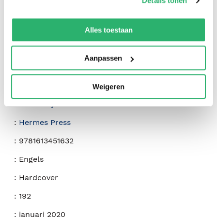
Details tonen
We werken samen met
42 derden
die uw gegevens
kunnen ontvangen en verwerken.
Alles toestaan
Aanpassen
Weigeren
:
Aaron Wyn
:
Hermes Press
:
9781613451632
:
Engels
:
Hardcover
:
192
:
januari 2020