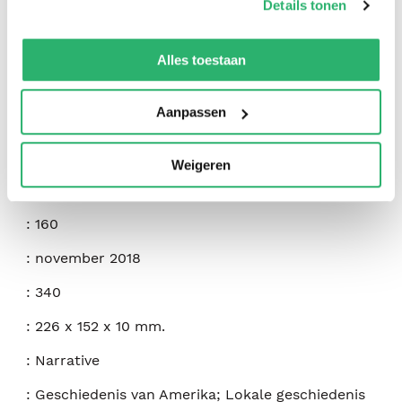
Details tonen
We werken samen met
42 derden
die uw gegevens
:
Chadd Vanzanten
kunnen ontvangen en verwerken.
Alles toestaan
:
History Press
Aanpassen
:
9781467140430
:
Engels
Weigeren
:
Paperback
:
160
:
november 2018
:
340
:
226 x 152 x 10 mm.
:
Narrative
:
Geschiedenis van Amerika; Lokale geschiedenis