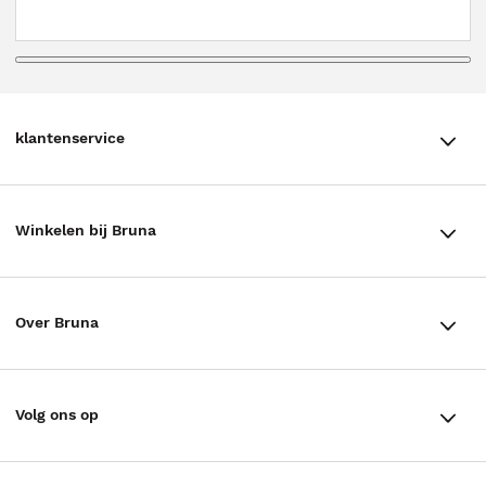
klantenservice
klantenservice
Winkelen bij Bruna
Contact
Winkels en openingstijden
Bestellen & Bezorging
Over Bruna
Assortiment in de winkel
Betalen
De organisatie
Cadeaukaarten
Annuleren & Retourneren
Volg ons op
Werken bij Bruna
Cadeauboxen
Veelgestelde vragen
TikTok #BookTok
Ondernemer worden