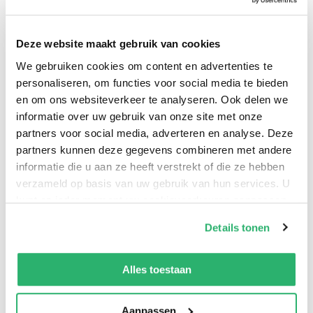
Breakthrough Study of UFOs" When this book was
first published in 1970, it shredded the then trendy
Deze website maakt gebruik van cookies
nuts-and-bolts extraterrestrial hypothesis for UFOs
We gebruiken cookies om content en advertenties te
in favor of one that linked UFOs to a variety of
personaliseren, om functies voor social media te bieden
paranormal and supernatural phenomena that have
en om ons websiteverkeer te analyseren. Ook delen we
taken place throughout history. Keel was one of the
informatie over uw gebruik van onze site met onze
first to note that the UFO phenomenon appears in
partners voor social media, adverteren en analyse. Deze
different disguises-and that one could not begin to
partners kunnen deze gegevens combineren met andere
decipher this great mystery without first taking into
informatie die u aan ze heeft verstrekt of die ze hebben
verzameld op basis van uw gebruik van hun services. U
account its many and varied deliberate deceptions.
kunt op ieder moment uw cookievoorkeuren aanpassen
This Anomalist Books edition follows the original
op onze
cookiebeleid pagina
.
1970 edition of UFOs: Operation Trojan Horse.
Details tonen
We werken samen met
42 derden
die uw gegevens
kunnen ontvangen en verwerken.
Alles toestaan
John A Keel
.
Aanpassen