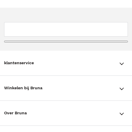
klantenservice
klantenservice
Winkelen bij Bruna
Contact
Winkels en openingstijden
Bestellen & Bezorging
Over Bruna
Assortiment in de winkel
Betalen
De organisatie