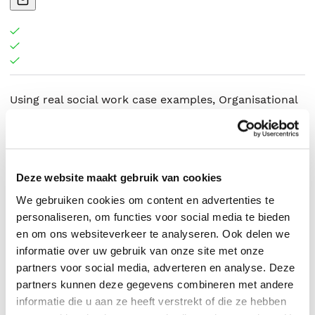
Using real social work case examples, Organisational
behaviour for social work unites the well-established
study of behaviour in organizations with the special,
and sometimes unusual, organizational settings of
social work practice.
Deze website maakt gebruik van cookies
We gebruiken cookies om content en advertenties te
personaliseren, om functies voor social media te bieden
en om ons websiteverkeer te analyseren. Ook delen we
Gavin Bissell
.
informatie over uw gebruik van onze site met onze
partners voor social media, adverteren en analyse. Deze
partners kunnen deze gegevens combineren met andere
informatie die u aan ze heeft verstrekt of die ze hebben