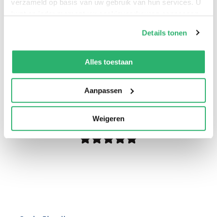
verzameld op basis van uw gebruik van hun services. U
kunt op ieder moment uw cookievoorkeuren aanpassen
op onze
cookiebeleid pagina
.
Details tonen
We werken samen met
42 derden
die uw gegevens
kunnen ontvangen en verwerken.
Alles toestaan
Aanpassen
0
|
0
Weigeren