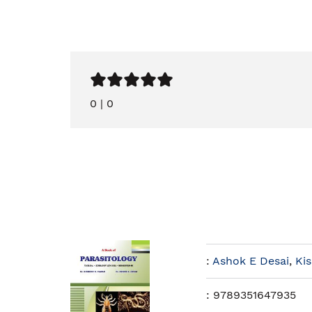
0
|
0
:
Ashok E Desai
,
Ki
:
9789351647935