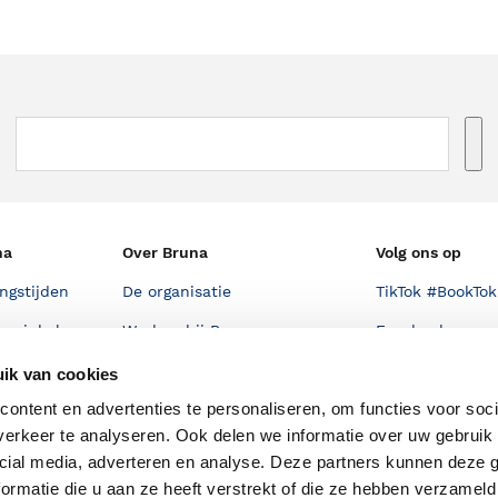
na
Over Bruna
Volg ons op
ngstijden
De organisatie
TikTok #BookTok
e winkel
Werken bij Bruna
Facebook
Ondernemer worden
Instagram
ik van cookies
De voordelen van Bruna
ontent en advertenties te personaliseren, om functies voor soci
erkeer te analyseren. Ook delen we informatie over uw gebruik 
Responsible Disclosure
cial media, adverteren en analyse. Deze partners kunnen deze
Statement
en
ormatie die u aan ze heeft verstrekt of die ze hebben verzameld