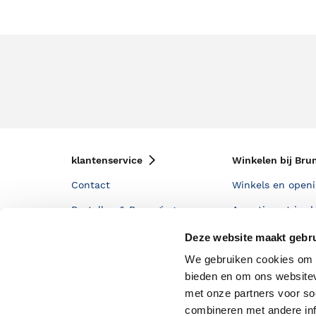
klantenservice
Winkelen bij Bru
Contact
Winkels en openi
Bestellen & Bezorging
Assortiment in d
Betalen
Cadeaukaarten
Deze website maakt gebru
Annuleren & Retourneren
Cadeauboxen
We gebruiken cookies om c
bieden en om ons websitev
Veelgestelde vragen
Staatsloterij
met onze partners voor so
Zakelijk boeken bestellen
ING Servicepunt
combineren met andere inf