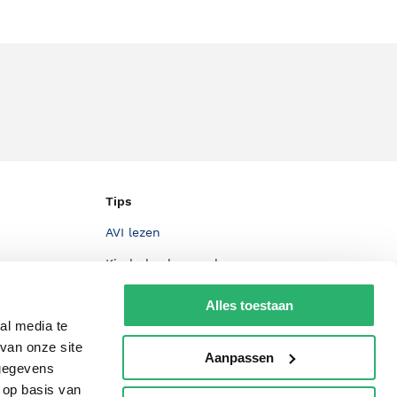
Tips
AVI lezen
Kinderboekenweek
Boekenbon
Alles toestaan
De Nationale Voorleesdagen
al media te
van onze site
Boekenweek
Aanpassen
 gegevens
Wet op de Vaste Boekenprijs
 op basis van