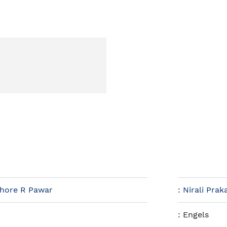
shore R Pawar
:
Nirali Pra
:
Engels