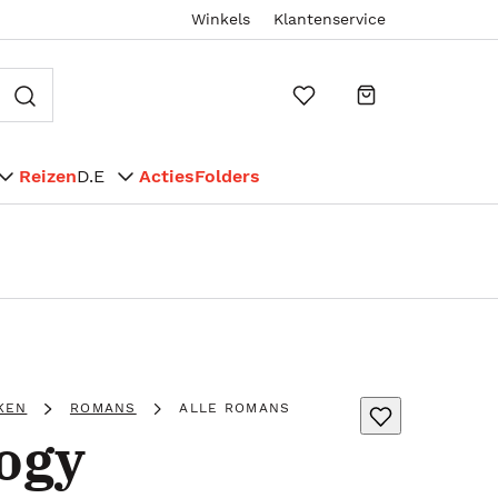
Winkels
Klantenservice
Reizen
D.E
Acties
Folders
KEN
ROMANS
ALLE ROMANS
logy