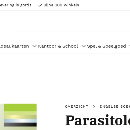
evering is gratis
Bijna 300 winkels
adeaukaarten
Kantoor & School
Spel & Speelgoed
OVERZICHT
ENGELSE BOE
Parasito