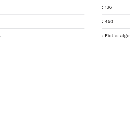
:
136
:
450
.
:
Fictie: alg