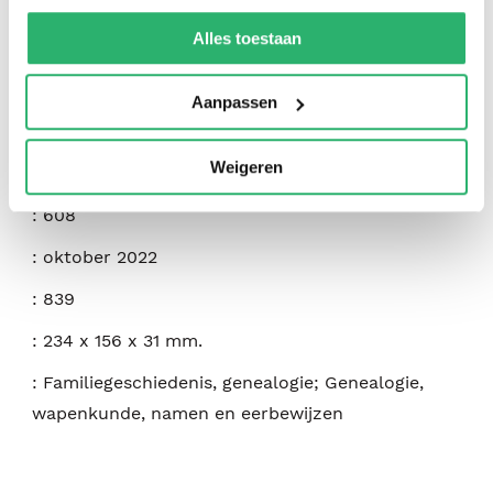
:
Augustus G. Parker
We werken samen met
42 derden
die uw gegevens
kunnen ontvangen en verwerken.
Alles toestaan
:
Legare Street Press
:
9781015413542
Aanpassen
:
Engels
Weigeren
:
Paperback
:
608
:
oktober 2022
:
839
:
234 x 156 x 31 mm.
:
Familiegeschiedenis, genealogie; Genealogie,
wapenkunde, namen en eerbewijzen