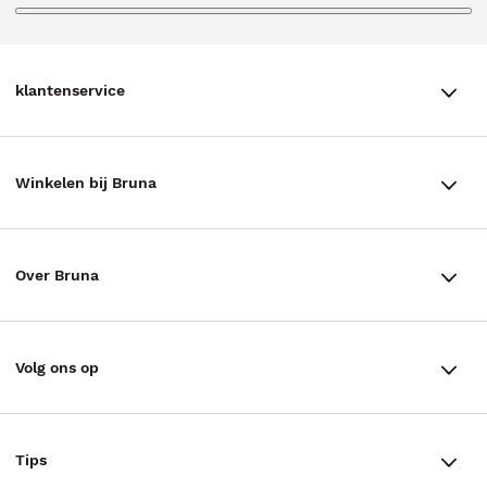
klantenservice
klantenservice
Winkelen bij Bruna
Contact
Winkels en openingstijden
Bestellen & Bezorging
Over Bruna
Assortiment in de winkel
Betalen
De organisatie
Cadeaukaarten
Annuleren & Retourneren
Volg ons op
Werken bij Bruna
Cadeauboxen
Veelgestelde vragen
TikTok #BookTok
Ondernemer worden
Staatsloterij
Tips
Zakelijk boeken bestellen
Facebook