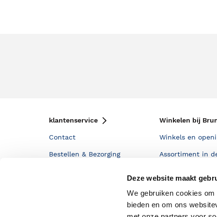
klantenservice
Winkelen bij Bru
Contact
Winkels en openi
Bestellen & Bezorging
Assortiment in d
Betalen
Cadeaukaarten
Deze website maakt gebru
Annuleren & Retourneren
Cadeauboxen
We gebruiken cookies om c
bieden en om ons websitev
Veelgestelde vragen
Staatsloterij
met onze partners voor so