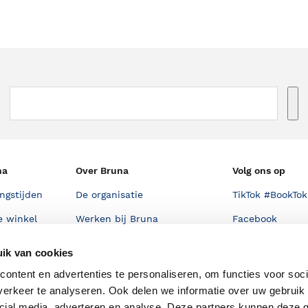
na
Over Bruna
Volg ons op
ngstijden
De organisatie
TikTok #BookTok
e winkel
Werken bij Bruna
Facebook
Ondernemer worden
Instagram
ik van cookies
De voordelen van Bruna
ontent en advertenties te personaliseren, om functies voor soci
erkeer te analyseren. Ook delen we informatie over uw gebruik 
Responsible Disclosure
Statement
cial media, adverteren en analyse. Deze partners kunnen deze