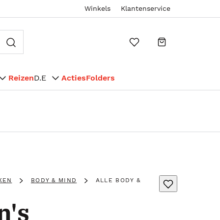
Winkels
Klantenservice
Reizen
D.E
Acties
Folders
KEN
BODY & MIND
ALLE BODY &
n's