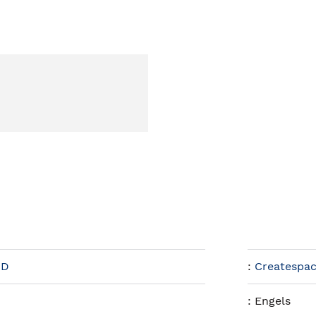
MD
:
Createspac
:
Engels