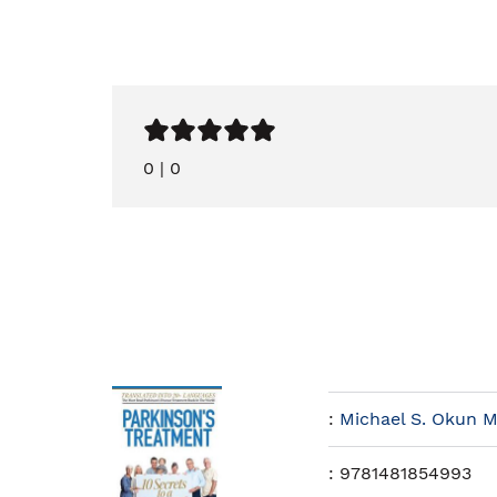
0
|
0
:
Michael S. Okun 
:
9781481854993