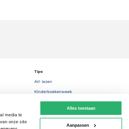
Tips
AVI lezen
Kinderboekenweek
Boekenbon
Alles toestaan
De Nationale Voorleesdagen
al media te
van onze site
Boekenweek
Aanpassen
 gegevens