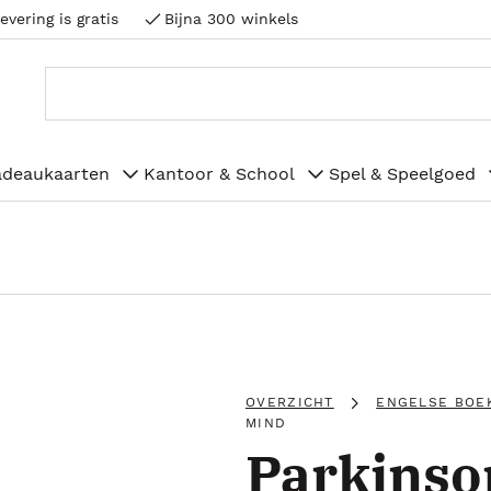
evering is gratis
Bijna 300 winkels
adeaukaarten
Kantoor & School
Spel & Speelgoed
OVERZICHT
ENGELSE BOE
MIND
Parkinso