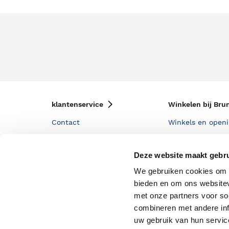
klantenservice
Winkelen bij Bru
Contact
Winkels en openi
Bestellen & Bezorging
Assortiment in d
Deze website maakt gebru
Betalen
Cadeaukaarten
We gebruiken cookies om c
Annuleren & Retourneren
Cadeauboxen
bieden en om ons websitev
Veelgestelde vragen
Staatsloterij
met onze partners voor so
combineren met andere inf
Zakelijk boeken bestellen
ING Servicepunt
uw gebruik van hun servi