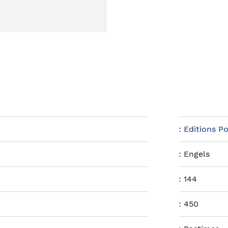
:
Editions 
:
Engels
:
144
:
450