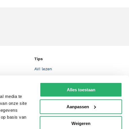
Tips
AVI lezen
Kinderboekenweek
Boekenbon
Alles toestaan
al media te
De Nationale Voorleesdagen
van onze site
Aanpassen
Boekenweek
 gegevens
 op basis van
Wet op de Vaste Boekenprijs
Weigeren
p