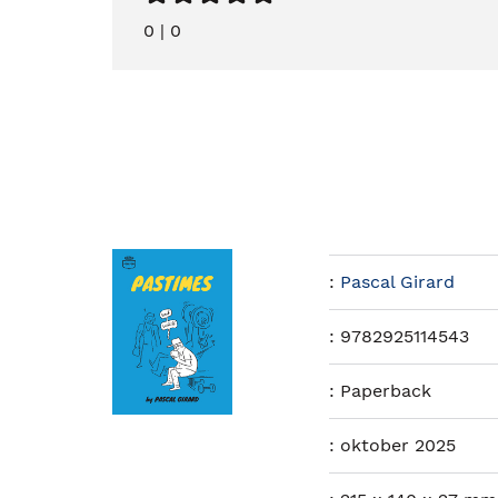
0
|
0
:
Pascal Girard
:
9782925114543
:
Paperback
:
oktober 2025