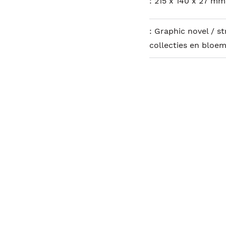
:
215 x 140 x 27 mm
:
Graphic novel / s
collecties en bloem