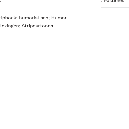
.
:
Pastimes
tripboek: humoristisch; Humor
lezingen; Stripcartoons