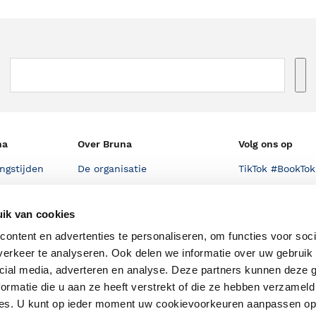
na
Over Bruna
Volg ons op
ngstijden
De organisatie
TikTok #BookTok
e winkel
Werken bij Bruna
Facebook
ik van cookies
Ondernemer worden
Instagram
ontent en advertenties te personaliseren, om functies voor soci
De voordelen van Bruna
erkeer te analyseren. Ook delen we informatie over uw gebruik 
Responsible Disclosure
cial media, adverteren en analyse. Deze partners kunnen deze
Statement
ormatie die u aan ze heeft verstrekt of die ze hebben verzameld
en
ces. U kunt op ieder moment uw cookievoorkeuren aanpassen o
Blog