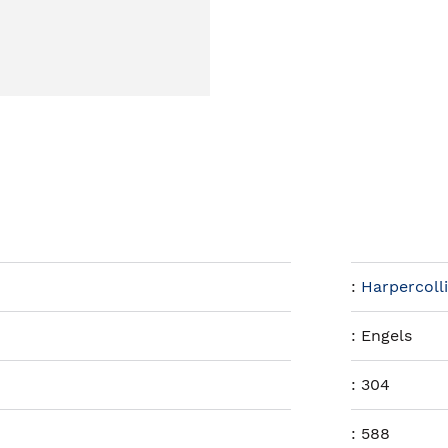
:
Harpercolli
:
Engels
:
304
:
588