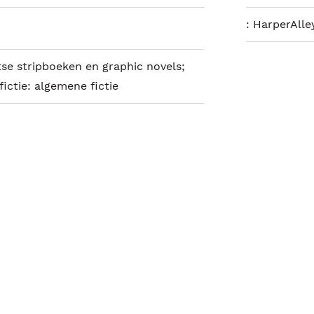
:
HarperAlle
tse stripboeken en graphic novels;
fictie: algemene fictie