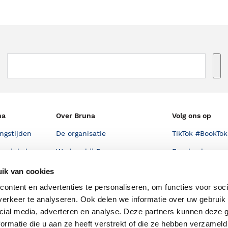
na
Over Bruna
Volg ons op
ngstijden
De organisatie
TikTok #BookTok
e winkel
Werken bij Bruna
Facebook
Ondernemer worden
Instagram
ik van cookies
De voordelen van Bruna
ontent en advertenties te personaliseren, om functies voor soci
erkeer te analyseren. Ook delen we informatie over uw gebruik 
Responsible Disclosure
cial media, adverteren en analyse. Deze partners kunnen deze
Statement
en
ormatie die u aan ze heeft verstrekt of die ze hebben verzameld