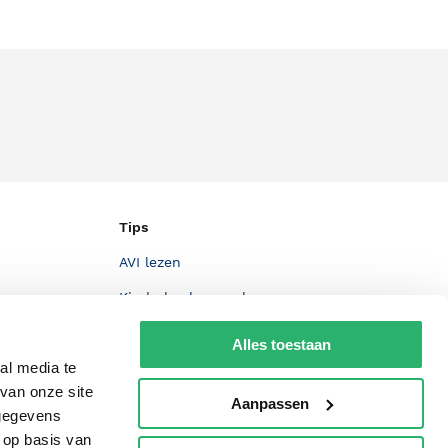
Tips
AVI lezen
Kinderboekenweek
Boekenbon
Alles toestaan
De Nationale Voorleesdagen
al media te
van onze site
Boekenweek
Aanpassen
 gegevens
Wet op de Vaste Boekenprijs
 op basis van