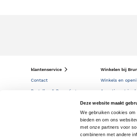
klantenservice
Winkelen bij Bru
Contact
Winkels en openi
Bestellen & Bezorging
Assortiment in d
Betalen
Cadeaukaarten
Deze website maakt gebru
Annuleren & Retourneren
Cadeauboxen
We gebruiken cookies om c
bieden en om ons websitev
Veelgestelde vragen
Staatsloterij
met onze partners voor so
Zakelijk boeken bestellen
ING Servicepunt
combineren met andere inf