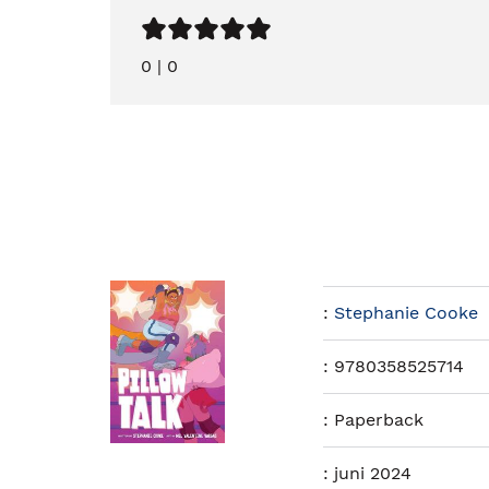
0
|
0
:
Stephanie Cooke
:
9780358525714
:
Paperback
:
juni 2024