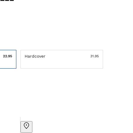
Hardcover
22.95
31.95