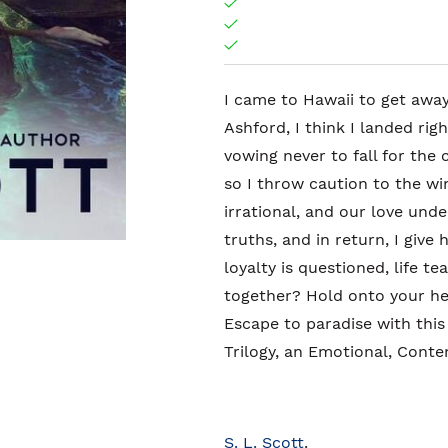
I came to Hawaii to get awa
Ashford, I think I landed ri
vowing never to fall for the
so I throw caution to the wi
irrational, and our love unde
truths, and in return, I give
loyalty is questioned, life t
together? Hold onto your hea
Escape to paradise with this
Trilogy, an Emotional, Cont
S. L. Scott
.