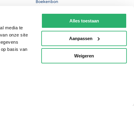
Boekenbon
De Nationale Voorleesdagen
Alles toestaan
Boekenweek
al media te
Wet op de Vaste Boekenprijs
van onze site
Aanpassen
 gegevens
Winacties
 op basis van
Weigeren
p
oorwaarden
Privacy
Cookies
Disclaimer