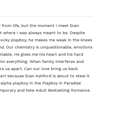
y from life, but the moment I meet Evan
ght where I was always meant to be. Despite
 cocky playboy, he makes me weak in the knees
nd. Our chemistry is unquestionable, emotions
niable. He gives me his heart and his hard
 him everything. When family interferes and
ears us apart. Can our love bring us back
rt because Evan Ashford is about to steal it.
 alpha playboy in the Playboy in Paradise
emporary and New Adult Bestselling Romance.