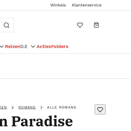
Winkels
Klantenservice
Reizen
D.E
Acties
Folders
KEN
ROMANS
ALLE ROMANS
in Paradise