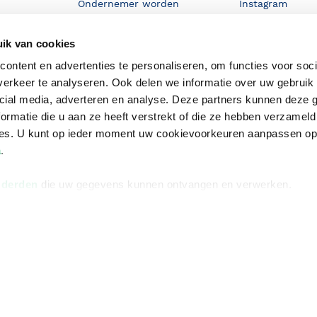
Ondernemer worden
Instagram
De voordelen van Bruna
ik van cookies
Responsible Disclosure
ontent en advertenties te personaliseren, om functies voor soci
Statement
en
erkeer te analyseren. Ook delen we informatie over uw gebruik 
Blog
cial media, adverteren en analyse. Deze partners kunnen deze
ormatie die u aan ze heeft verstrekt of die ze hebben verzameld
Discriminerende boeken
ces. U kunt op ieder moment uw cookievoorkeuren aanpassen o
a
.
 derden
die uw gegevens kunnen ontvangen en verwerken.
Algemene v