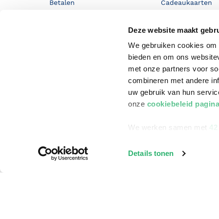
Betalen
Cadeaukaarten
Annuleren & Retourneren
Cadeauboxen
Deze website maakt gebru
Veelgestelde vragen
Staatsloterij
We gebruiken cookies om c
Zakelijk boeken bestellen
ING Servicepunt
bieden en om ons websitev
met onze partners voor so
Douwe Egberts punten
combineren met andere inf
uw gebruik van hun servi
onze
cookiebeleid pagin
We werken samen met
42
Details tonen
©
2026
Bruna