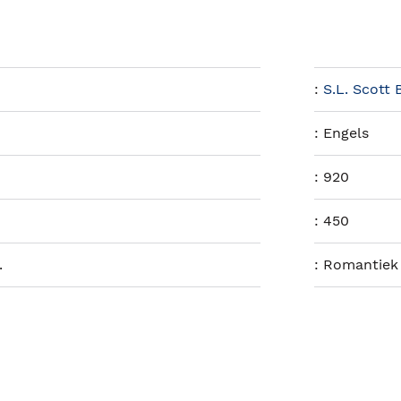
:
S.L. Scott
:
Engels
:
920
:
450
.
:
Romantiek