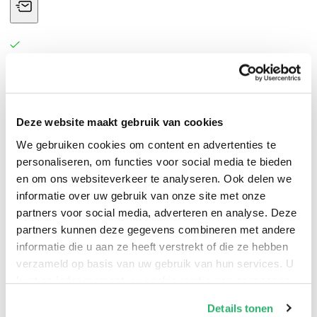
Deze website maakt gebruik van cookies
We gebruiken cookies om content en advertenties te
Gary Ball
.
personaliseren, om functies voor social media te bieden
en om ons websiteverkeer te analyseren. Ook delen we
informatie over uw gebruik van onze site met onze
partners voor social media, adverteren en analyse. Deze
partners kunnen deze gegevens combineren met andere
informatie die u aan ze heeft verstrekt of die ze hebben
verzameld op basis van uw gebruik van hun services. U
kunt op ieder moment uw cookievoorkeuren aanpassen
op onze
cookiebeleid pagina
.
Details tonen