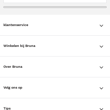
klantenservice
klantenservice
Winkelen bij Bruna
Contact
Winkels en openingstijden
Bestellen & Bezorging
Over Bruna
Assortiment in de winkel
Betalen
De organisatie
Cadeaukaarten
Annuleren & Retourneren
Volg ons op
Werken bij Bruna
Cadeauboxen
Veelgestelde vragen
TikTok #BookTok
Ondernemer worden
Staatsloterij
Tips
Zakelijk boeken bestellen