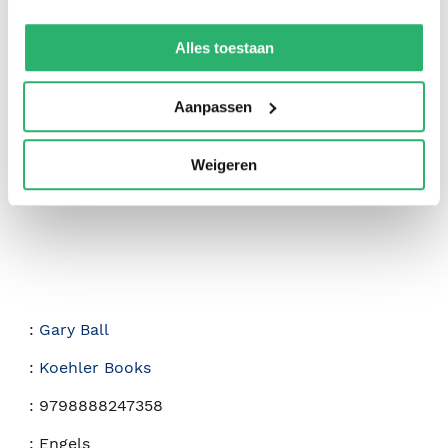
We werken samen met
42 derden
die uw gegevens
kunnen ontvangen en verwerken.
Alles toestaan
0
|
0
Aanpassen
Weigeren
:
Gary Ball
:
Koehler Books
:
9798888247358
:
Engels